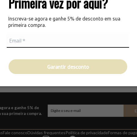
Primeira vez por aqui?
,00
8
sem juros
Inscreva-se agora e ganhe 5% de desconto em sua
primeira compra.
UM POUCO MAIS SOBRE PERFUMES IMPORTADOS
Garantir desconto
ispensável em nosso dia-a-dia, mesmo entre aqueles que não são vaidosos não abrem
omentos marcantes, como primeiro encontro ou dia do casamento. Por isso, perfum
em ocasiões especiais como dia dos namorados, dia das mães, dia dos pa...
 agora e ganhe 5% de
 sua primeira compra.
as
Fale conosco
Dúvidas frequentes
Política de privacidade
Formas de pag