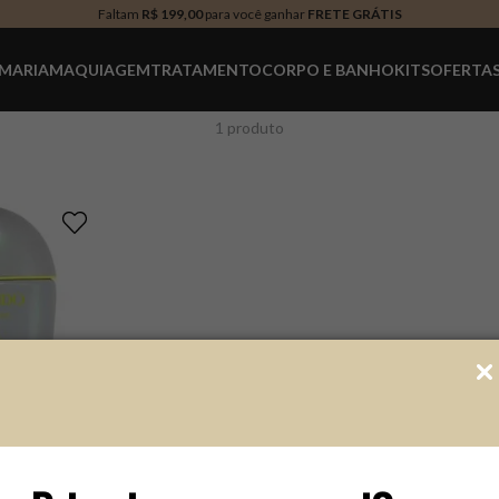
Faltam
R$ 199,00
para você ganhar
FRETE GRÁTIS
MARIA
MAQUIAGEM
TRATAMENTO
CORPO E BANHO
KITS
OFERTA
1
produto
DO
a Shiseido BB
FPS50+