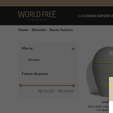
LUXE
MARCAS
PERFU
Shiseido
Bases Solares
Marca
shiseido
Faixas de preço
R$ 359,00
–
R$ 360,00
SHISEI
Base Solar Líquid
For Sports 