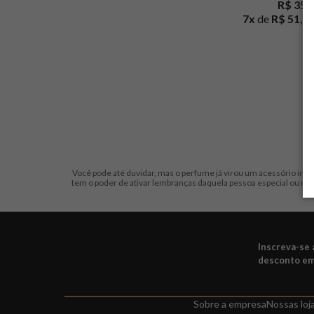
R$ 359
7
x
de
R$ 51,2
Você pode até duvidar, mas o perfume já virou um acessório ind
tem o poder de ativar lembranças daquela pessoa especial ou m
Inscreva-se
desconto em
Sobre a empresa
Nossas loj