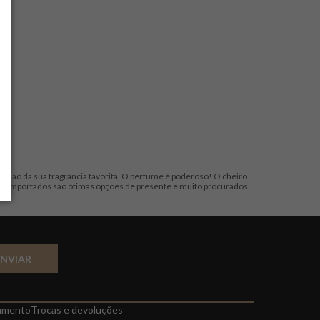
 mão da sua fragrância favorita. O perfume é poderoso! O cheiro
es importados são ótimas opções de presente e muito procurados
ENVIAR
amento
Trocas e devoluções