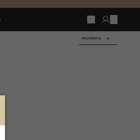
Ver carrinho (
S
RELEVÂNCIA