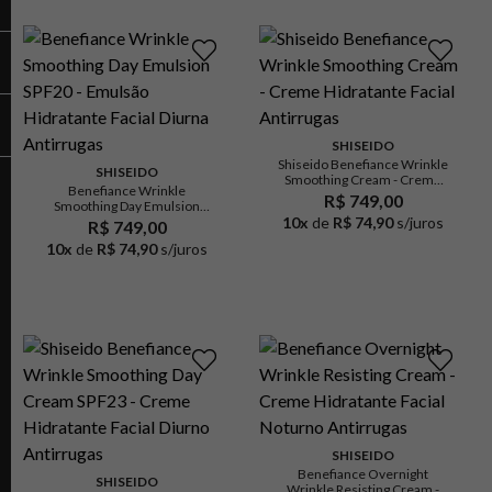
SHISEIDO
Shiseido Benefiance Wrinkle
SHISEIDO
Smoothing Cream - Creme
Benefiance Wrinkle
Hidratante Facial Antirrugas
R$ 749,00
Smoothing Day Emulsion
SPF20 - Emulsão Hidratante
10
x
de
R$ 74,90
s/juros
R$ 749,00
Facial Diurna Antirrugas
10
x
de
R$ 74,90
s/juros
SHISEIDO
Benefiance Overnight
SHISEIDO
Wrinkle Resisting Cream -