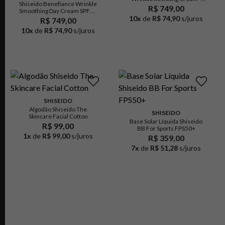
Shiseido Benefiance Wrinkle
Creme Hidratante Facial
R$ 749,00
Smoothing Day Cream SPF23
Noturno Antirrugas
- Creme Hidratante Facial
10
x
de
R$ 74,90
s/juros
R$ 749,00
Diurno Antirrugas
10
x
de
R$ 74,90
s/juros
SHISEIDO
Algodão Shiseido The
SHISEIDO
Skincare Facial Cotton
Base Solar Líquida Shiseido
R$ 99,00
BB For Sports FPS50+
1
x
de
R$ 99,00
s/juros
R$ 359,00
7
x
de
R$ 51,28
s/juros