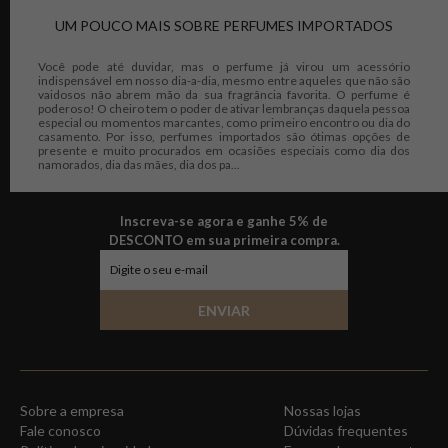
UM POUCO MAIS SOBRE PERFUMES IMPORTADOS
Você pode até duvidar, mas o perfume já virou um acessório
indispensável em nosso dia-a-dia, mesmo entre aqueles que não são
vaidosos não abrem mão da sua fragrância favorita. O perfume é
poderoso! O cheiro tem o poder de ativar lembranças daquela pessoa
especial ou momentos marcantes, como primeiro encontro ou dia do
casamento. Por isso, perfumes importados são ótimas opções de
presente e muito procurados em ocasiões especiais como dia dos
namorados, dia das mães, dia dos pa...
Inscreva-se agora e ganhe 5% de
DESCONTO em sua primeira compra.
ENVIAR
Sobre a empresa
Nossas lojas
Fale conosco
Dúvidas frequentes