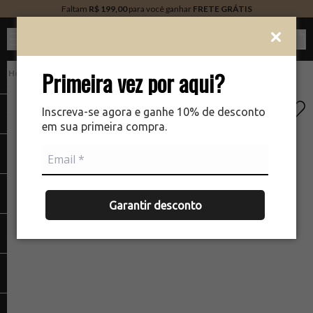
Faltam
R$ 199,00
para você ganhar
FRETE GRÁTIS
Ver c
Primeira vez por aqui?
PERFUMARIA
There was a problem loading your image
Inscreva-se agora e ganhe 10% de desconto
em sua primeira compra.
Garantir desconto