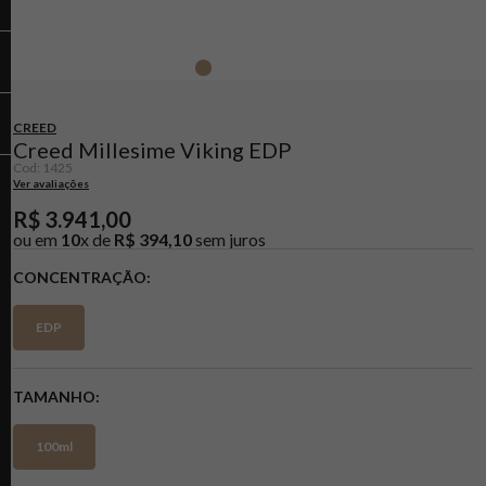
CREED
Creed Millesime Viking EDP
Cod
:
1425
Ver avaliações
R$
3
.
941
,
00
ou em
10
x de
R$
394
,
10
sem juros
CONCENTRAÇÃO
EDP
TAMANHO
100ml