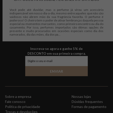
Você pode até duvidar, mas o perfume já virou um acessório
indispensável em nosso dia-a-dia, mesmo entre aqueles que não são
vaidosos não abrem mão da sua fragrância favorita. O perfume é
poderoso! O cheiro tem o poder de ativar lembranças daquela pessoa
especial ou momentos marcantes, como primeiro encontro ou dia do
casamento. Por isso, perfumes importados são ótimas opções de
presente e muito procurados em ocasiões especiais como dia dos
namorados, dia das mães, dia dos pa...
Inscreva-se agora e ganhe 5% de
DESCONTO em sua primeira compra.
ENVIAR
Sobre a empresa
Nossas lojas
Fale conosco
Dúvidas frequentes
Política de privacidade
Formas de pagamento
Trocas e devoluções