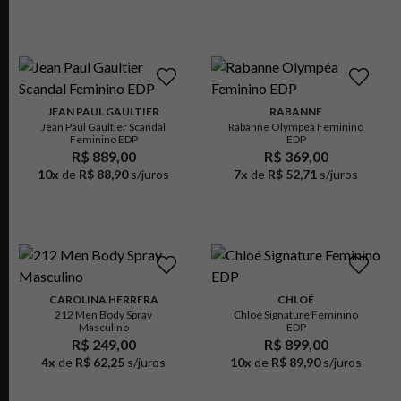
JEAN PAUL GAULTIER
RABANNE
Jean Paul Gaultier Scandal
Rabanne Olympéa Feminino
Feminino EDP
EDP
R$ 889,00
R$ 369,00
10
x
de
R$ 88,90
s/juros
7
x
de
R$ 52,71
s/juros
CAROLINA HERRERA
CHLOÉ
212 Men Body Spray
Chloé Signature Feminino
Masculino
EDP
R$ 249,00
R$ 899,00
4
x
de
R$ 62,25
s/juros
10
x
de
R$ 89,90
s/juros