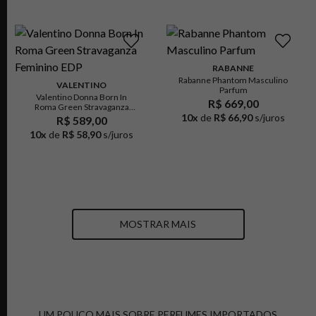
RABANNE
Rabanne Phantom Masculino
VALENTINO
Parfum
Valentino Donna Born In
R$ 669,00
Roma Green Stravaganza
Feminino EDP
10
x
de
R$ 66,90
s/juros
R$ 589,00
10
x
de
R$ 58,90
s/juros
MOSTRAR MAIS
UM POUCO MAIS SOBRE PERFUMES IMPORTADOS