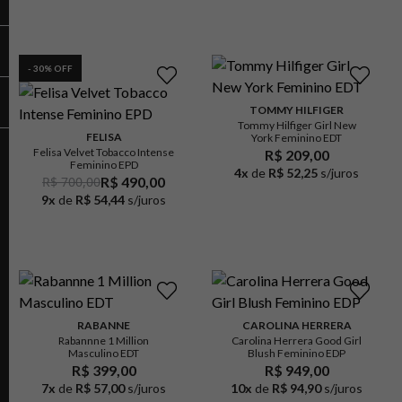
-
30
% OFF
TOMMY HILFIGER
Tommy Hilfiger Girl New
FELISA
York Feminino EDT
Felisa Velvet Tobacco Intense
R$ 209,00
Feminino EPD
4
x
de
R$ 52,25
s/juros
R$ 700,00
R$ 490,00
9
x
de
R$ 54,44
s/juros
RABANNE
CAROLINA HERRERA
Rabannne 1 Million
Carolina Herrera Good Girl
Masculino EDT
Blush Feminino EDP
R$ 399,00
R$ 949,00
7
x
de
R$ 57,00
s/juros
10
x
de
R$ 94,90
s/juros