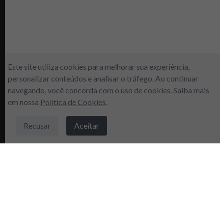
Este site utiliza cookies para melhorar sua experiência,
personalizar conteúdos e analisar o tráfego. Ao continuar
navegando, você concorda com o uso de cookies. Saiba mais
em nossa
Política de Cookies
.
Recusar
Aceitar
Inscreva-se agora e ganhe 5% de
DESCONTO em sua primeira compra.
Sobre a
instagram
empresa
Facebook
Nossas lojas