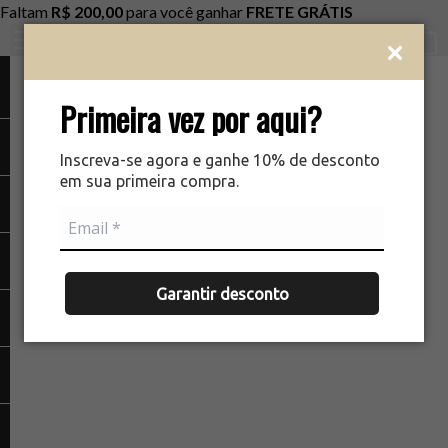
Faltam
R$ 200,00
para você ganhar
FRETE GRÁTIS
Ver c
Primeira vez por aqui?
Inscreva-se agora e ganhe 10% de desconto
em sua primeira compra.
Garantir desconto