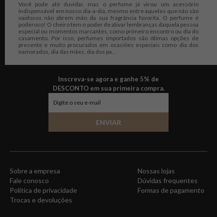
Você pode até duvidar, mas o perfume já virou um acessório
indispensável em nosso dia-a-dia, mesmo entre aqueles que não são
vaidosos não abrem mão da sua fragrância favorita. O perfume é
poderoso! O cheiro tem o poder de ativar lembranças daquela pessoa
especial ou momentos marcantes, como primeiro encontro ou dia do
casamento. Por isso, perfumes importados são ótimas opções de
presente e muito procurados em ocasiões especiais como dia dos
namorados, dia das mães, dia dos pa...
Inscreva-se agora e ganhe 5% de
DESCONTO em sua primeira compra.
ENVIAR
Sobre a empresa
Nossas lojas
Fale conosco
Dúvidas frequentes
Política de privacidade
Formas de pagamento
Trocas e devoluções