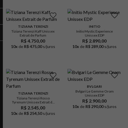
TIZIANA TERENZI
INITIO
Tiziana Terenzi Kaff Unissex
Initio Mystic Experience
Extrait de Parfum
Unissex EDP
R$ 4.750,00
R$ 2.890,00
10
x
de
R$ 475,00
s/juros
10
x
de
R$ 289,00
s/juros
BVLGARI
Bvlgari Le Gemme Orom
TIZIANA TERENZI
Unissex EDP
Tiziana Terenzi Rosso
R$ 2.900,00
Tyrenum Unissex Extrait de
Parfum
10
x
de
R$ 290,00
s/juros
R$ 2.545,00
10
x
de
R$ 254,50
s/juros