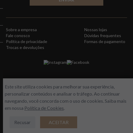
Sobre a empresa
Nossas lojas
Fale conosco
Dúvidas frequentes
Política de privacidade
Formas de pagamento
Trocas e devoluções
instagram
Facebook
Este site utiliza cookies para melhorar sua experiência,
personalizar conteúdos e analisar o tráfego. Ao continuar
navegando, você concorda com o uso de cookies. Saiba mais
em nossa
Política de Cookies
.
WORLD FREE - Max Comercio de Perfumes LTDA | Estrada do Gabinal, 313 –
Loja 112/113 – Freguesia/RJ | CNPJ 14964149/001-03
Recusar
ACEITAR