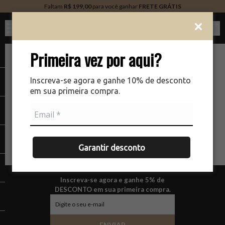
Faltam
R$ 199,00
para você ganhar
FRETE GRÁTIS
Ver c
Primeira vez por aqui?
Inscreva-se agora e ganhe 10% de desconto
em sua primeira compra.
Garantir desconto
Inscreva-se agora e ganhe 5% de
DESCONTO em sua primeira compra.
ENVIAR