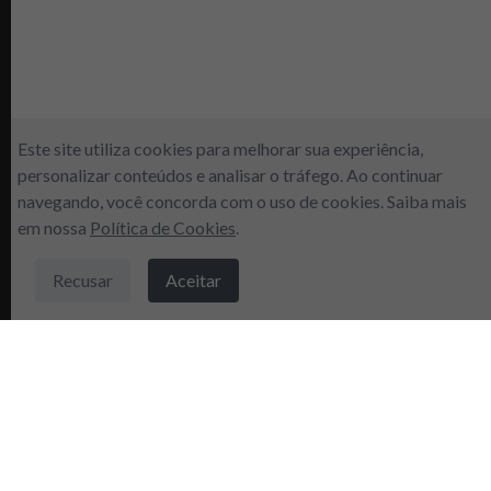
Este site utiliza cookies para melhorar sua experiência,
personalizar conteúdos e analisar o tráfego. Ao continuar
navegando, você concorda com o uso de cookies. Saiba mais
em nossa
Política de Cookies
.
Recusar
Aceitar
Inscreva-se agora e ganhe 5% de
DESCONTO em sua primeira compra.
Sobre a
instagram
empresa
Facebook
Nossas lojas