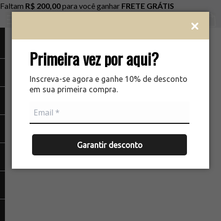
Faltam
R$ 200,00
para você ganhar
FRETE GRÁTIS
Ver c
Primeira vez por aqui?
Inscreva-se agora e ganhe 10% de desconto
em sua primeira compra.
Garantir desconto