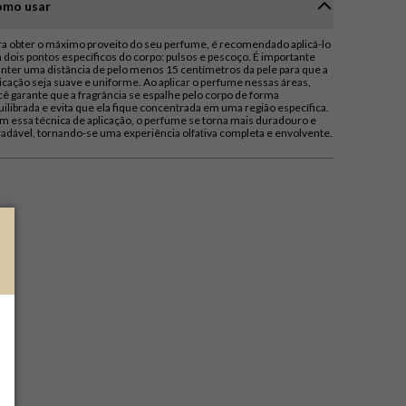
mo usar
ra obter o máximo proveito do seu perfume, é recomendado aplicá-lo
 dois pontos específicos do corpo: pulsos e pescoço. É importante
nter uma distância de pelo menos 15 centímetros da pele para que a
licação seja suave e uniforme. Ao aplicar o perfume nessas áreas,
cê garante que a fragrância se espalhe pelo corpo de forma
uilibrada e evita que ela fique concentrada em uma região específica.
m essa técnica de aplicação, o perfume se torna mais duradouro e
radável, tornando-se uma experiência olfativa completa e envolvente.