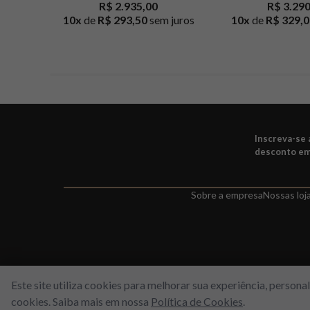
R$ 2.935,00
R$ 3.29
10
x
de
R$ 293,50
sem juros
10
x
de
R$ 329,0
Inscreva-se
desconto em
Sobre a empresa
Nossas loj
Este site utiliza cookies para melhorar sua experiência, person
cookies. Saiba mais em nossa
Política de Cookies
.
WORLD FREE - Max Comercio de Perfumes LTDA | Estrada do Gabina