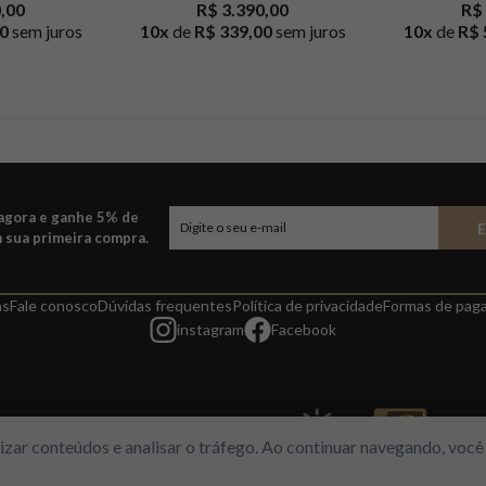
0,00
R$ 3.390,00
R$ 
0
sem juros
10
x
de
R$ 339,00
sem juros
10
x
de
R$ 
 agora e ganhe 5% de
 sua primeira compra.
as
Fale conosco
Dúvidas frequentes
Política de privacidade
Formas de pag
instagram
Facebook
alizar conteúdos e analisar o tráfego. Ao continuar navegando, vo
l, 313 – Loja 112/113 – Freguesia/RJ | CNPJ 14964149/001-03