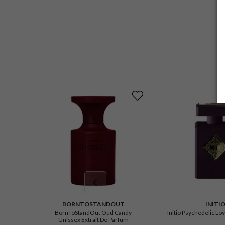
BORNTOSTANDOUT
INITI
BornToStandOut Oud Candy
Initio Psychedelic Lo
Unissex Extrait De Parfum