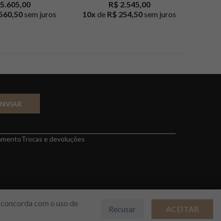
5.605,00
R$ 2.545,00
560,50
sem juros
10
x
de
R$ 254,50
sem juros
10
x
d
ENVIAR
amento
Trocas e devoluções
cê concorda com o uso de
Recusar
ACEITAR