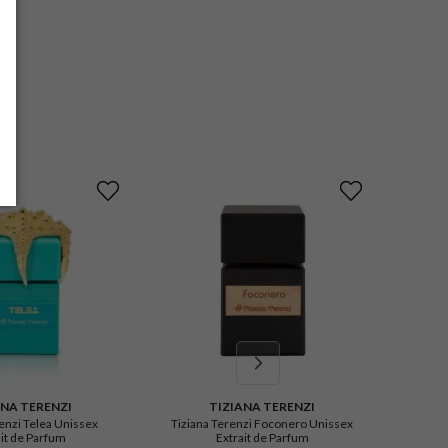
ANA TERENZI
TIZIANA TERENZI
renzi Telea Unissex
Tiziana Terenzi Foconero Unissex
Mance
ait de Parfum
Extrait de Parfum