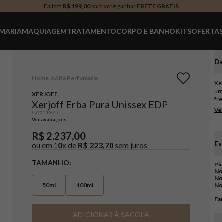
Faltam
R$ 199,00
para você ganhar
FRETE GRÁTIS
MARIA
MAQUIAGEM
TRATAMENTO
CORPO E BANHO
KITS
OFERTA
De
Alta Perfumaria
Xe
um
XERJOFF
fr
Xerjoff Erba Pura Unissex EDP
Na
Ve
Cod
:
1973
ber
Ver avaliações
fr
um
R$
2
.
237
,
00
co
Es
ou em
10
x de
R$
223
,
70
sem juros
As
co
TAMANHO
al
Pi
a b
No
Se
No
50ml
100ml
No
le
fa
Fam
qu
pa
ADICIONAR À SACOLA