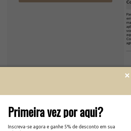
Co
Pa
em
ma
ap
vo
eq
Co
ag
Primeira vez por aqui?
Inscreva-se agora e ganhe 5% de desconto em sua