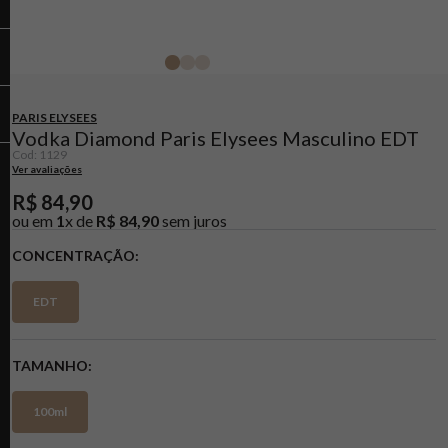
PARIS ELYSEES
Vodka Diamond Paris Elysees Masculino EDT
Cod
:
1129
Ver avaliações
R$
84
,
90
ou em
1
x de
R$
84
,
90
sem juros
CONCENTRAÇÃO
EDT
TAMANHO
100ml