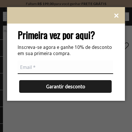
Faltam
R$ 199,00
para você ganhar
FRETE GRÁTIS
Ver c
Primeira vez por aqui?
PERFUMARIA
There was a problem loading your image
The
Inscreva-se agora e ganhe 10% de desconto
em sua primeira compra.
Garantir desconto