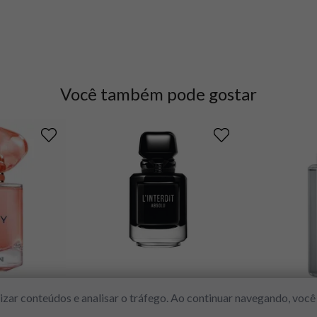
Você também pode gostar
RMANI
GIVENCHY
YVES S
alizar conteúdos e analisar o tráfego. Ao continuar navegando, vo
y Way Ylang
Givenchy L'Interdit Absolu Intense
Yves Saint 
EDP
EDP
Mas