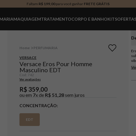
Faltam
R$ 199,00
para você ganhar
FRETE GRÁTIS
MARIA
MAQUIAGEM
TRATAMENTO
CORPO E BANHO
KITS
OFERTA
De
PERFUMARIA
Er
su
VERSACE
vib
Versace Eros Pour Homme
ca
Ve
Masculino EDT
en
Cod
:
742
Be
Ver avaliações
si
e 
R$
359
,
00
pe
ou em
7
x de
R$
51
,
28
sem juros
amo
e 
Don
CONCENTRAÇÃO
sen
for
si
EDT
co
do
mo