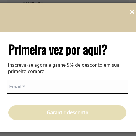
va
TAMANHO
pa
Gi
30ml
100ml
200ml
50ml
ha
vi
Su
pa
ADICIONAR À SACOLA
Primeira vez por aqui?
Inscreva-se agora e ganhe 5% de desconto em sua
primeira compra.
Garantir desconto