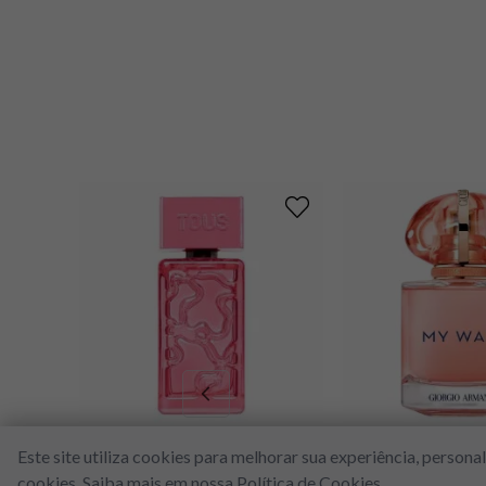
TOUS
GIORGIO A
Este site utiliza cookies para melhorar sua experiência, person
Kaos Tous Feminino EDP
Giorgio Armani M
Feminino 
cookies. Saiba mais em nossa
Política de Cookies
.