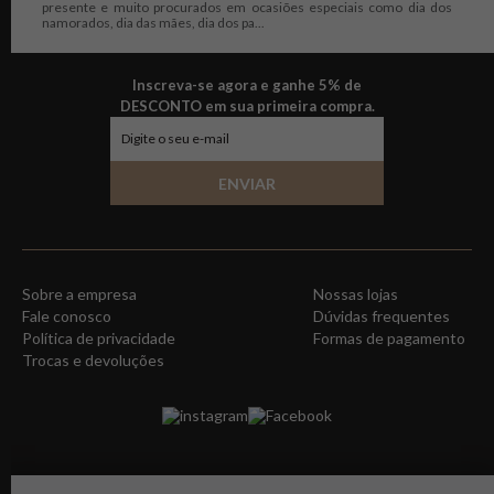
presente e muito procurados em ocasiões especiais como dia dos
namorados, dia das mães, dia dos pa...
Inscreva-se agora e ganhe 5% de
DESCONTO em sua primeira compra.
ENVIAR
Sobre a empresa
Nossas lojas
Fale conosco
Dúvidas frequentes
Política de privacidade
Formas de pagamento
Trocas e devoluções
instagram
Facebook