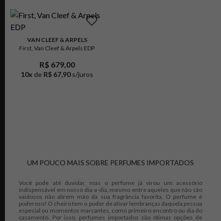
VAN CLEEF & ARPELS
First, Van Cleef & Arpels EDP
R$ 679,00
10
x
de
R$ 67,90
s/juros
UM POUCO MAIS SOBRE PERFUMES IMPORTADOS
Você pode até duvidar, mas o perfume já virou um acessório
indispensável em nosso dia-a-dia, mesmo entre aqueles que não são
vaidosos não abrem mão da sua fragrância favorita. O perfume é
poderoso! O cheiro tem o poder de ativar lembranças daquela pessoa
especial ou momentos marcantes, como primeiro encontro ou dia do
casamento. Por isso, perfumes importados são ótimas opções de