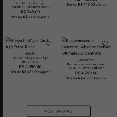
Benefiance Overnight
10
x
de
R$ 448,00
s/juros
Wrinkle Resisting Cream -
Creme Hidratante Facial
R$ 749,00
Noturno Antirrugas
10
x
de
R$ 74,90
s/juros
SISLEY
Sisleya L'Intégral Anti-Âge
LANCÔME
Extra-Riche
Rejuvenescedor Lancôme -
R$ 4.350,00
Absolue L’extrait Ultimate
10
x
de
R$ 435,00
s/juros
Concentrate
R$ 4.599,00
10
x
de
R$ 459,90
s/juros
MOSTRAR MAIS