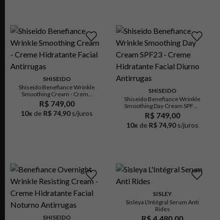
SHISEIDO
Shiseido Benefiance Wrinkle
SHISEIDO
Smoothing Cream - Creme
Shiseido Benefiance Wrinkle
Hidratante Facial Antirrugas
R$ 749,00
Smoothing Day Cream SPF23
10
x
de
R$ 74,90
s/juros
- Creme Hidratante Facial
R$ 749,00
Diurno Antirrugas
10
x
de
R$ 74,90
s/juros
SISLEY
Sisleya L'Intégral Serum Anti
Rides
SHISEIDO
R$ 4.480,00