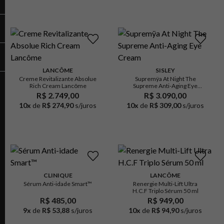
LANCÔME
SISLEY
Creme Revitalizante Absolue
Supremÿa At Night The
Rich Cream Lancôme
Supreme Anti-Aging Eye
Cream
R$ 2.749,00
R$ 3.090,00
10
x
de
R$ 274,90
s/juros
10
x
de
R$ 309,00
s/juros
CLINIQUE
LANCÔME
Sérum Anti-idade Smart™
Renergie Multi-Lift Ultra
H.C.F Triplo Sérum 50 ml
R$ 485,00
R$ 949,00
9
x
de
R$ 53,88
s/juros
10
x
de
R$ 94,90
s/juros