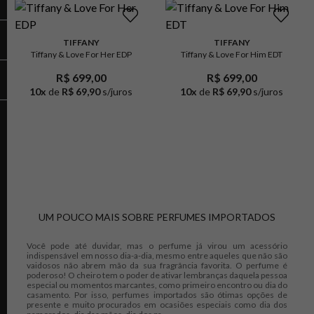
TIFFANY
TIFFANY
Tiffany & Love For Her EDP
Tiffany & Love For Him EDT
R$ 699,00
R$ 699,00
10
x
de
R$ 69,90
s/juros
10
x
de
R$ 69,90
s/juros
UM POUCO MAIS SOBRE PERFUMES IMPORTADOS
Você pode até duvidar, mas o perfume já virou um acessório
indispensável em nosso dia-a-dia, mesmo entre aqueles que não são
vaidosos não abrem mão da sua fragrância favorita. O perfume é
poderoso! O cheiro tem o poder de ativar lembranças daquela pessoa
especial ou momentos marcantes, como primeiro encontro ou dia do
casamento. Por isso, perfumes importados são ótimas opções de
presente e muito procurados em ocasiões especiais como dia dos