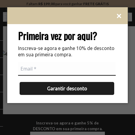
Faltam
R$ 199,00
para você ganhar
FRETE GRÁTIS
Ver c
Primeira vez por aqui?
Inscreva-se agora e ganhe 10% de desconto
em sua primeira compra.
NÃO ENCONTRAMOS A PÁGINA QUE VOCÊ ESTÁ
PROCURANDO.
Garantir desconto
Inscreva-se agora e ganhe 5% de
DESCONTO em sua primeira compra.