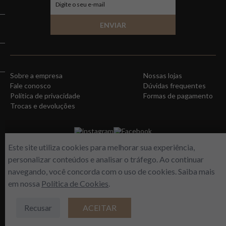
ENVIAR
Sobre a empresa
Nossas lojas
Fale conosco
Dúvidas frequentes
Política de privacidade
Formas de pagamento
Trocas e devoluções
instagram
Facebook
Este site utiliza cookies para melhorar sua experiência,
personalizar conteúdos e analisar o tráfego. Ao continuar
navegando, você concorda com o uso de cookies. Saiba mais
em nossa
Política de Cookies
.
Recusar
ACEITAR
WORLD FREE - Max Comercio de Perfumes LTDA | Estrada do Gabinal, 313 –