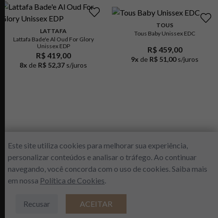
TOUS
LATTAFA
Tous Baby Unissex EDC
Lattafa Bade'e Al Oud For Glory
Unissex EDP
R$ 459,00
R$ 419,00
9
x
de
R$ 51,00
s/juros
8
x
de
R$ 52,37
s/juros
Este site utiliza cookies para melhorar sua experiência,
personalizar conteúdos e analisar o tráfego. Ao continuar
navegando, você concorda com o uso de cookies. Saiba mais
Inscreva-se agora e ganhe 5% de
DESCONTO em sua primeira compra.
em nossa
Política de Cookies
.
R$
599
,
00
Recusar
ACEITAR
ADICIONAR À SACOLA
ENVIAR