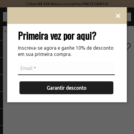
Faltam
R$ 199,00
para você ganhar
FRETE GRÁTIS
Ver c
Primeira vez por aqui?
PERFUMARIA
There was a problem loading your image
The
Inscreva-se agora e ganhe 10% de desconto
em sua primeira compra.
Garantir desconto