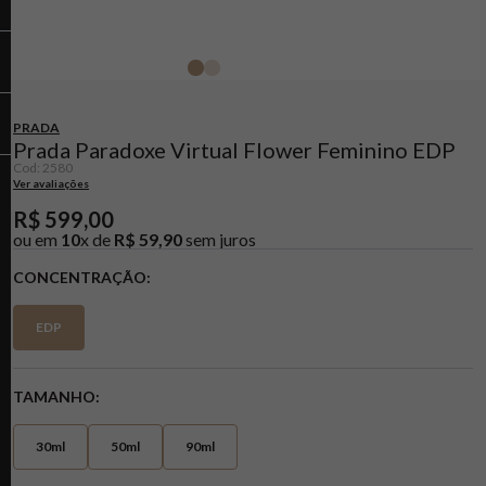
PRADA
Prada Paradoxe Virtual Flower Feminino EDP
Cod
:
2580
Ver avaliações
R$
599
,
00
ou em
10
x de
R$
59
,
90
sem juros
CONCENTRAÇÃO
EDP
TAMANHO
30ml
50ml
90ml