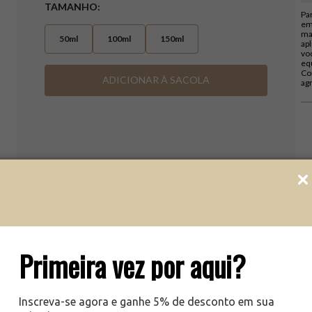
Oc
TAMANHO
Pa
oc
em
laz
ma
50ml
100ml
150ml
ma
ap
vo
eq
Co
ADICIONAR À SACOLA
ag
Primeira vez por aqui?
Inscreva-se agora e ganhe 5% de desconto em sua