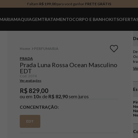
Faltam
R$ 199,00
para você ganhar
FRETE GRÁTIS
MARIA
MAQUIAGEM
TRATAMENTO
CORPO E BANHO
KITS
OFERTA
De
PERFUMARIA
De
Oc
PRADA
tr
Prada Luna Rossa Ocean Masculino
Co
Ve
EDT
é 
Cod
:
2074
O 
Ver avaliações
no
cri
Es
R$
829
,
00
co
ou em
10
x de
R$
82
,
90
sem juros
lu
ac
Pi
Na
No
CONCENTRAÇÃO
só
No
No
em
fr
EDT
bo
re
Co
Ex