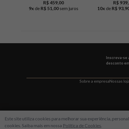
R$ 459,00
R$ 939
9
x
de
R$ 51,00
sem juros
10
x
de
R$ 93,9
Inscreva-se
desconto em
Sobre a empresa
Nossas loj
Este site utiliza cookies para melhorar sua experiência, person
cookies. Saiba mais em nossa
Política de Cookies
.
WORLD FREE - Max Comercio de Perfumes LTDA | Estrada do Gabina