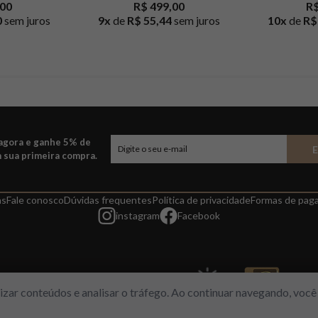
,00
R$ 499,00
R$
0
sem juros
9
x
de
R$ 55,44
sem juros
10
x
de
R$
 agora e ganhe 5% de
 sua primeira compra.
as
Fale conosco
Dúvidas frequentes
Política de privacidade
Formas de pag
instagram
Facebook
alizar conteúdos e analisar o tráfego. Ao continuar navegando, vo
l, 313 – Loja 112/113 – Freguesia/RJ | CNPJ 14964149/001-03