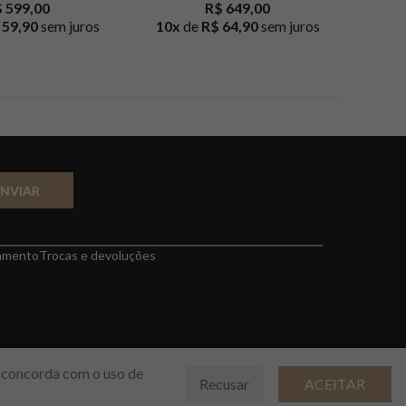
 599,00
R$ 649,00
 59,90
sem juros
10
x
de
R$ 64,90
sem juros
1
x
d
ENVIAR
amento
Trocas e devoluções
cê concorda com o uso de
Recusar
ACEITAR