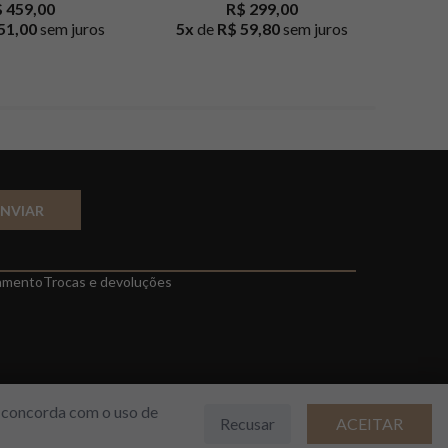
 459,00
R$ 299,00
51,00
sem juros
5
x
de
R$ 59,80
sem juros
10
x
d
ENVIAR
amento
Trocas e devoluções
cê concorda com o uso de
Recusar
ACEITAR