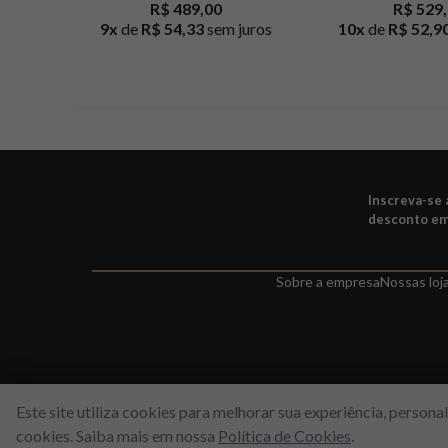
R$ 489,00
R$ 529
9
x
de
R$ 54,33
sem juros
10
x
de
R$ 52,9
Inscreva-se
desconto em
Sobre a empresa
Nossas loj
Este site utiliza cookies para melhorar sua experiência, person
cookies. Saiba mais em nossa
Política de Cookies
.
WORLD FREE - Max Comercio de Perfumes LTDA | Estrada do Gabina