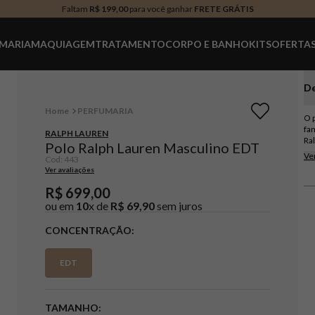
Faltam
R$ 199,00
para você ganhar
FRETE GRÁTIS
MARIA
MAQUIAGEM
TRATAMENTO
CORPO E BANHO
KITS
OFERTA
De
PERFUMARIA
O 
fa
RALPH LAUREN
Ra
Polo Ralph Lauren Masculino EDT
tr
Ve
Cod
:
443
fr
Ver avaliações
se
pe
R$
699
,
00
Ma
ou em
10
x de
R$
69
,
90
sem juros
in
co
CONCENTRAÇÃO
co
Po
re
EDT
Ve
um
La
Ol
TAMANHO
Ba