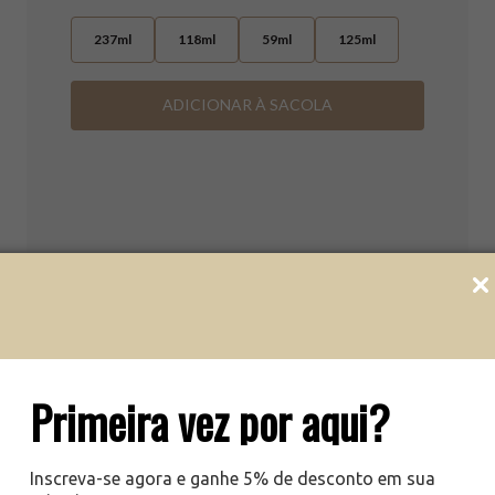
co
No
237ml
118ml
59ml
125ml
Ta
ADICIONAR À SACOLA
Primeira vez por aqui?
Inscreva-se agora e ganhe 5% de desconto em sua