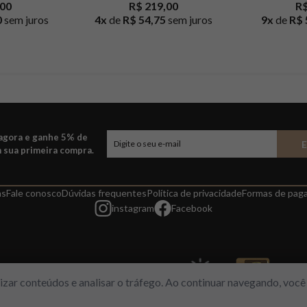
,00
R$ 219,00
R$
0
sem juros
4
x
de
R$ 54,75
sem juros
9
x
de
R$ 
 agora e ganhe 5% de
 sua primeira compra.
as
Fale conosco
Dúvidas frequentes
Política de privacidade
Formas de pag
instagram
Facebook
alizar conteúdos e analisar o tráfego. Ao continuar navegando, vo
l, 313 – Loja 112/113 – Freguesia/RJ | CNPJ 14964149/001-03