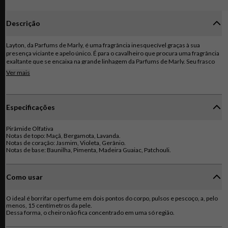
Descrição
Layton, da Parfums de Marly, é uma fragrância inesquecível graças à sua
presença viciante e apelo único. É para o cavalheiro que procura uma fragrância
exaltante que se encaixa na grande linhagem da Parfums de Marly. Seu frasco
apresenta os armários equestres da marca, gravados no vidro sólido e opaco. O
Ver mais
refinamento cativante da fragrância se estabelece com graça. Orgulhoso e
aveludado, assim como o azul noite fosco de seu frasco, Layton irradia com
uma narrativa olfativa fragrante, sensual e poderosa.
Especificações
Pirâmide Olfativa
Notas de topo: Maçã, Bergamota, Lavanda.
Notas de coração: Jasmim, Violeta, Gerânio.
Notas de base: Baunilha, Pimenta, Madeira Guaiac, Patchouli.
Como usar
O ideal é borrifar o perfume em dois pontos do corpo, pulsos e pescoço, a, pelo
menos, 15 centímetros da pele.
Dessa forma, o cheiro não fica concentrado em uma só região.