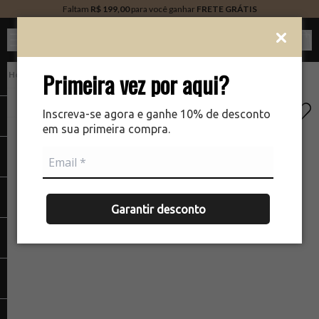
Faltam
R$ 199,00
para você ganhar
FRETE GRÁTIS
Ver c
Primeira vez por aqui?
PERFUMARIA
There was a problem loading your image
The
Inscreva-se agora e ganhe 10% de desconto
em sua primeira compra.
Garantir desconto