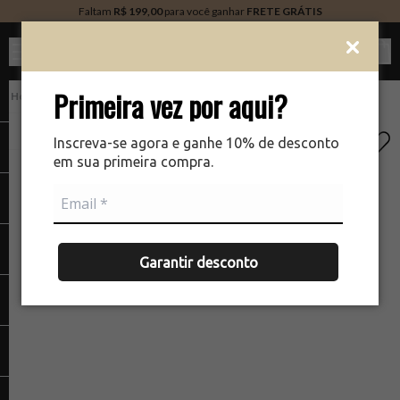
Faltam
R$ 199,00
para você ganhar
FRETE GRÁTIS
Ver c
Primeira vez por aqui?
PERFUMARIA
There was a problem loading your image
The
Inscreva-se agora e ganhe 10% de desconto
em sua primeira compra.
Garantir desconto