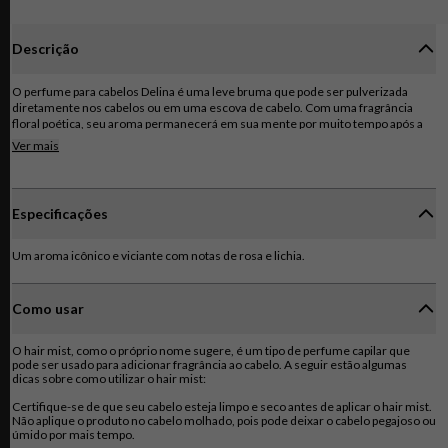
Descrição
O perfume para cabelos Delina é uma leve bruma que pode ser pulverizada
diretamente nos cabelos ou em uma escova de cabelo. Com uma fragrância
floral poética, seu aroma permanecerá em sua mente por muito tempo após a
aplicação. Com um coração fragrante de rosa, possui o toque perfeito de
Ver mais
feminilidade moderna, concluindo na base com essência de madeira de
cashmere, que infunde a fragrância com uma sensualidade aveludada. É o
acompanhamento perfeito para o perfume Delina eau de parfum.
Especificações
Um aroma icônico e viciante com notas de rosa e lichia.
Como usar
O hair mist, como o próprio nome sugere, é um tipo de perfume capilar que
pode ser usado para adicionar fragrância ao cabelo. A seguir estão algumas
dicas sobre como utilizar o hair mist:
Certifique-se de que seu cabelo esteja limpo e seco antes de aplicar o hair mist.
Não aplique o produto no cabelo molhado, pois pode deixar o cabelo pegajoso ou
úmido por mais tempo.