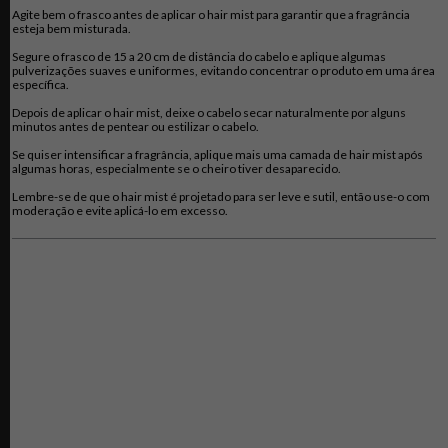
Agite bem o frasco antes de aplicar o hair mist para garantir que a fragrância
esteja bem misturada.
Segure o frasco de 15 a 20 cm de distância do cabelo e aplique algumas
pulverizações suaves e uniformes, evitando concentrar o produto em uma área
específica.
Depois de aplicar o hair mist, deixe o cabelo secar naturalmente por alguns
minutos antes de pentear ou estilizar o cabelo.
Se quiser intensificar a fragrância, aplique mais uma camada de hair mist após
algumas horas, especialmente se o cheiro tiver desaparecido.
Lembre-se de que o hair mist é projetado para ser leve e sutil, então use-o com
moderação e evite aplicá-lo em excesso.