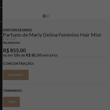
PARFUMS DE MARLY
Parfums de Marly Delina Feminino Hair Mist
Cod
:
2015
Ver avaliações
R$
855
,
00
ou em
10
x de
R$
85
,
50
sem juros
CONCENTRAÇÃO
HAIR MIST
TAMANHO
75ml