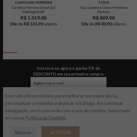
CAROLINA HERRERA
TOUS
Carolina Herrera Good Girl
Tous Loveme Onyx Feminino
Midnight EDP
Parfum
R$ 1.019,00
R$ 809,00
10
x
de
R$ 101,90
s/juros
10
x
de
R$ 80,90
s/juros
Inscreva-se agora e ganhe 5% de
DESCONTO em sua primeira compra.
Este site utiliza cookies para melhorar sua experiência,
ENVIAR
personalizar conteúdos e analisar o tráfego. Ao continuar
navegando, você concorda com o uso de cookies. Saiba mais
em nossa
Política de Cookies
.
R$
279
,
00
Sobre a empresa
Nossas lojas
Recusar
ACEITAR
Fale conosco
Dúvidas frequentes
ADICIONAR À SACOLA