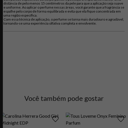
distância de pelo menos 15 centímetros da pele para que a aplicação seja suave
e uniforme. Ao aplicar o perfume nessas áreas, você garante que a fragrância se
espalhe pelo corpo de forma equilibrada e evita que ela fique concentrada em
uma região específica.
Com essa técnica de aplicação, o perfume se torna mais duradouro e agradável,
tornando-se uma experiência olfativa completa e envolvente.
Você também pode gostar