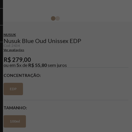
NUSUK
Nusuk Blue Oud Unissex EDP
Cod
:
2434
Ver avaliações
R$
279
,
00
ou em
5
x de
R$
55
,
80
sem juros
CONCENTRAÇÃO
EDP
TAMANHO
100ml