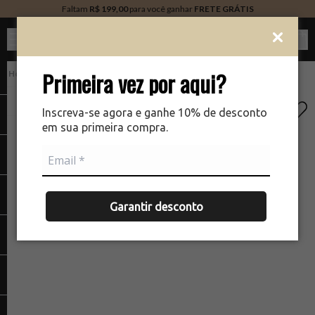
Faltam
R$ 199,00
para você ganhar
FRETE GRÁTIS
Ver c
Primeira vez por aqui?
PERFUMARIA
There was a problem loading your image
The
Inscreva-se agora e ganhe 10% de desconto
em sua primeira compra.
Garantir desconto