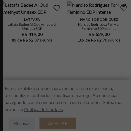
LATTAFA
NARCISO RODRIGUEZ
Lattafa Badee Al Oud Amethyst
Narciso Rodriguez For Her
Unissex EDP
Feminino EDP Intense
R$ 419,00
R$ 629,00
8
x
de
R$ 52,37
s/juros
10
x
de
R$ 62,90
s/juros
Este site utiliza cookies para melhorar sua experiência,
personalizar conteúdos e analisar o tráfego. Ao continuar
navegando, você concorda com o uso de cookies. Saiba mais
Inscreva-se agora e ganhe 5% de
DESCONTO em sua primeira compra.
em nossa
Política de Cookies
.
R$
199
,
00
Recusar
ACEITAR
ADICIONAR À SACOLA
ENVIAR