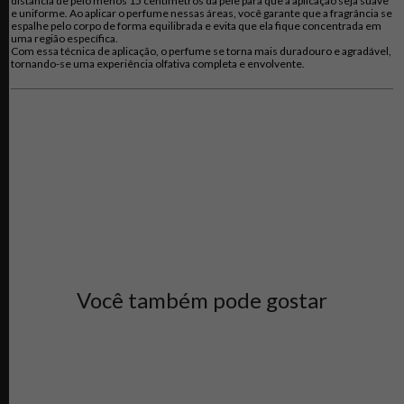
distância de pelo menos 15 centímetros da pele para que a aplicação seja suave
e uniforme. Ao aplicar o perfume nessas áreas, você garante que a fragrância se
espalhe pelo corpo de forma equilibrada e evita que ela fique concentrada em
uma região específica.
Com essa técnica de aplicação, o perfume se torna mais duradouro e agradável,
tornando-se uma experiência olfativa completa e envolvente.
Você também pode gostar