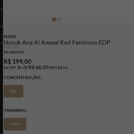
NUSUK
Nusuk Ana Al Awwal Red Feminino EDP
Cod
:
2325
Ver avaliações
R$
199
,
00
ou em
3
x de
R$
66
,
33
sem juros
CONCENTRAÇÃO
EDP
TAMANHO
100ml