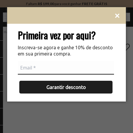
Faltam
R$ 199,00
para você ganhar
FRETE GRÁTIS
Ver c
Primeira vez por aqui?
PERFUMARIA
There was a problem loading your image
The
Inscreva-se agora e ganhe 10% de desconto
em sua primeira compra.
Garantir desconto