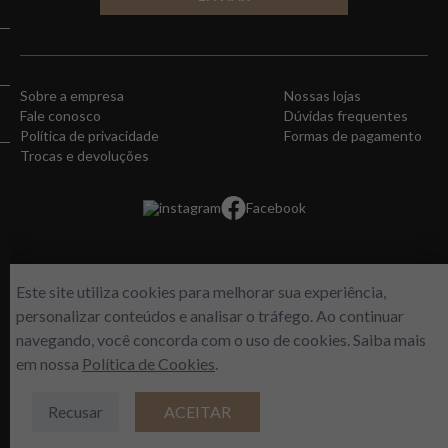
Sobre a empresa
Nossas lojas
Fale conosco
Dúvidas frequentes
Política de privacidade
Formas de pagamento
Trocas e devoluções
instagram
Facebook
Este site utiliza cookies para melhorar sua experiência,
personalizar conteúdos e analisar o tráfego. Ao continuar
navegando, você concorda com o uso de cookies. Saiba mais
em nossa
Política de Cookies
.
WORLD FREE - Max Comercio de Perfumes LTDA | Estrada do Gabinal, 313 –
Loja 112/113 – Freguesia/RJ | CNPJ 14964149/001-03
Recusar
ACEITAR