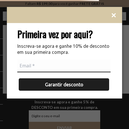
Faltam
R$ 199,00
para você ganhar
FRETE GRÁTIS
Ver c
Primeira vez por aqui?
Inscreva-se agora e ganhe 10% de desconto
em sua primeira compra.
Garantir desconto
Inscreva-se agora e ganhe 5% de
DESCONTO em sua primeira compra.
ENVIAR