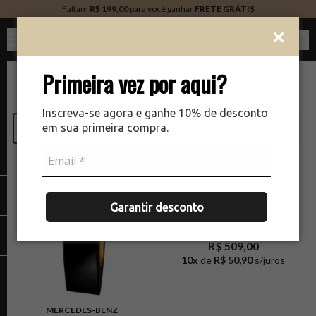
Faltam
R$ 199,00
para você ganhar
FRETE GRÁTIS
Ver c
Primeira vez por aqui?
Mercedes-Benz
3
produtos
Inscreva-se agora e ganhe 10% de desconto
em sua primeira compra.
filtrar
RELEVÂNCIA
Garantir desconto
MERCEDES-BENZ
Mercedes-Benz Women In
Red Feminino EDP
R$ 509,00
10
x
de
R$ 50,90
s/juros
MERCEDES-BENZ