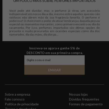
UM POUCO MAIS SOBRE PERFUMES IMPORTADOS
Você pode até duvidar, mas o perfume já virou um acessório
indispensável em nosso dia-a-dia, mesmo entre aqueles que não são
vaidosos não abrem mão da sua fragrância favorita. O perfume é
poderoso! O cheiro tem o poder de ativar lembranças daquela pessoa
especial ou momentos marcantes, como primeiro encontro ou dia do
casamento. Por isso, perfumes importados são ótimas opções de
presente e muito procurados em ocasiões especiais como dia dos
namorados, dia das mães, dia dos pa...
Inscreva-se agora e ganhe 5% de
DESCONTO em sua primeira compra.
ENVIAR
Sobre a empresa
Nossas lojas
Fale conosco
Dúvidas frequentes
Política de privacidade
Formas de pagamento
Trocas e devoluções