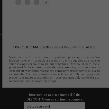
UM POUCO MAIS SOBRE PERFUMES IMPORTADOS
Você pode até duvidar, mas o perfume já virou um acessório
indispensável em nosso dia-a-dia, mesmo entre aqueles que não são
vaidosos não abrem mão da sua fragrância favorita. O perfume é
poderoso! O cheiro tem o poder de ativar lembranças daquela pessoa
especial ou momentos marcantes, como primeiro encontro ou dia do
casamento. Por isso, perfumes importados são ótimas opções de
presente e muito procurados em ocasiões especiais como dia dos
namorados, dia das mães, dia dos pa...
Inscreva-se agora e ganhe 5% de
DESCONTO em sua primeira compra.