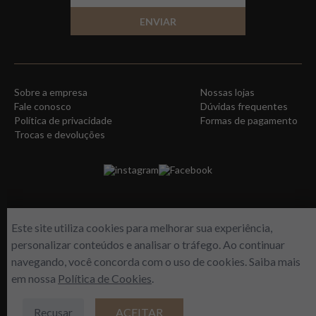
ENVIAR
Sobre a empresa
Nossas lojas
Fale conosco
Dúvidas frequentes
Política de privacidade
Formas de pagamento
Trocas e devoluções
instagram
Facebook
Este site utiliza cookies para melhorar sua experiência,
personalizar conteúdos e analisar o tráfego. Ao continuar
navegando, você concorda com o uso de cookies. Saiba mais
em nossa
Política de Cookies
.
WORLD FREE - Max Comercio de Perfumes LTDA | Estrada do Gabinal, 313 –
Loja 112/113 – Freguesia/RJ | CNPJ 14964149/001-03
Recusar
ACEITAR