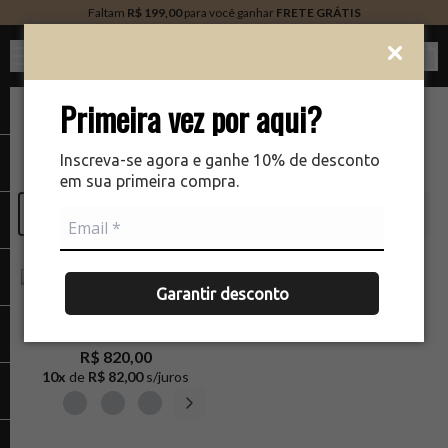
Faltam
R$ 199,00
para você ganhar
FRETE GRÁTIS
Ver c
Primeira vez por aqui?
Maquiagem
Face
Corretivo
Inscreva-se agora e ganhe 10% de desconto
1
produto
em sua primeira compra.
filtrar
RELEVÂNCIA
Garantir desconto
SISLEY
Phyto Cernes Eclat
R$ 820,00
10
x
de
R$ 82,00
s/juros