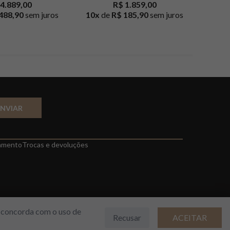
4.889,00
R$ 1.859,00
488,90
sem juros
10
x
de
R$ 185,90
sem juros
10
x
d
ENVIAR
amento
Trocas e devoluções
cê concorda com o uso de
Recusar
ACEITAR