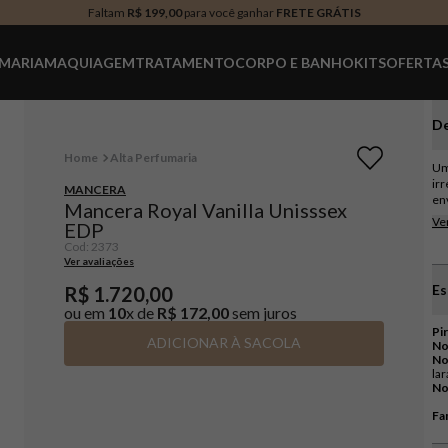
Faltam
R$ 199,00
para você ganhar
FRETE GRÁTIS
MARIA
MAQUIAGEM
TRATAMENTO
CORPO E BANHO
KITS
OFERTA
De
Alta Perfumaria
Um
ir
MANCERA
en
Mancera Royal Vanilla Unisssex
cít
Ve
EDP
fr
Cod
:
2373
del
Ver avaliações
de
ba
Es
R$
1
.
720
,
00
de
ou em
10
x de
R$
172
,
00
sem juros
fr
ap
Pi
ADICIONAR À SACOLA
esc
No
pe
No
ras
No
Fam