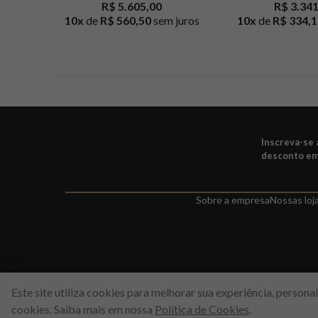
R$ 5.605,00
R$ 3.34
10
x
de
R$ 560,50
sem juros
10
x
de
R$ 334,1
Inscreva-se
desconto em
Sobre a empresa
Nossas loj
Este site utiliza cookies para melhorar sua experiência, person
cookies. Saiba mais em nossa
Política de Cookies
.
WORLD FREE - Max Comercio de Perfumes LTDA | Estrada do Gabina