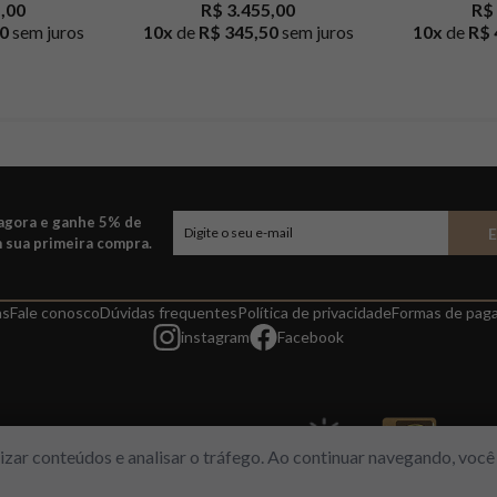
1,00
R$ 3.455,00
R$ 
0
sem juros
10
x
de
R$ 345,50
sem juros
10
x
de
R$ 
 agora e ganhe 5% de
 sua primeira compra.
as
Fale conosco
Dúvidas frequentes
Política de privacidade
Formas de pag
instagram
Facebook
alizar conteúdos e analisar o tráfego. Ao continuar navegando, vo
l, 313 – Loja 112/113 – Freguesia/RJ | CNPJ 14964149/001-03