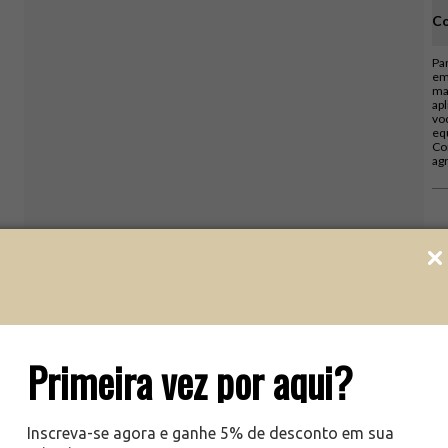
Co
Pa
em
ma
ap
vo
eq
Co
ag
Primeira vez por aqui?
Inscreva-se agora e ganhe 5% de desconto em sua