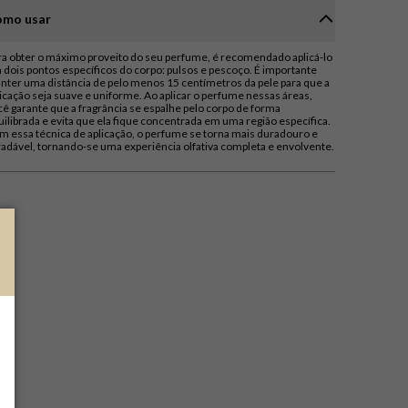
mo usar
ra obter o máximo proveito do seu perfume, é recomendado aplicá-lo
 dois pontos específicos do corpo: pulsos e pescoço. É importante
nter uma distância de pelo menos 15 centímetros da pele para que a
licação seja suave e uniforme. Ao aplicar o perfume nessas áreas,
cê garante que a fragrância se espalhe pelo corpo de forma
uilibrada e evita que ela fique concentrada em uma região específica.
m essa técnica de aplicação, o perfume se torna mais duradouro e
radável, tornando-se uma experiência olfativa completa e envolvente.