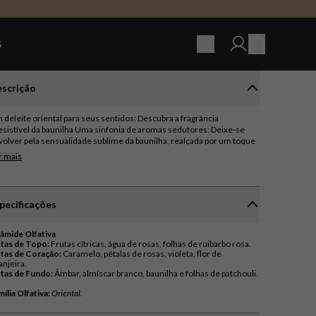
Ver carrinho (
S
scrição
 deleite oriental para seus sentidos: Descubra a fragrância
resistível da baunilha Uma sinfonia de aromas sedutores: Deixe-se
volver pela sensualidade sublime da baunilha, realçada por um toque
rico de frutas vibrantes e pela frescor da água de rosas. No coração da
r mais
agrância, um buquê floral radiante desabrocha, combinando a doçura
icada das pétalas de rosa com a elegância da violeta e o frescor da flor
 laranjeira. Nas notas de fundo, âmbar e almíscar branco criam uma
se aconchegante e sensual, enquanto o patchouli terroso e as folhas
pecificações
 ruibarbo rosa adicionam um toque intrigante e picante. Uma
agrância oriental com personalidade: Perfeita para mulheres que
reciam aromas marcantes e sedutores, a fragrância baunilha é a
râmide Olfativa
olha ideal para ocasiões especiais e noites inesquecíveis. Sua
tas de Topo:
rsonalidade única a torna irresistível e memorável, deixando um
tas de Coração:
Caramelo, pétalas de rosas, violeta, flor de
tro de elegância e sofisticação por onde você passa.
tas de Fundo:
Âmbar, almíscar branco, baunilha e folhas de patchouli.
ília Olfativa:
Oriental.