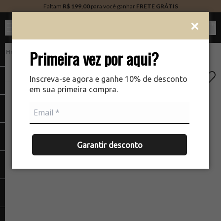
Faltam
R$ 199,00
para você ganhar
FRETE GRÁTIS
Ver c
Primeira vez por aqui?
PERFUMARIA
There was a problem loading your image
The
Inscreva-se agora e ganhe 10% de desconto
em sua primeira compra.
Garantir desconto