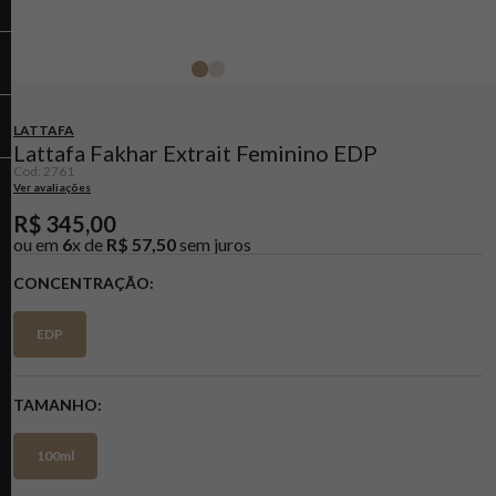
LATTAFA
Lattafa Fakhar Extrait Feminino EDP
Cod
:
2761
Ver avaliações
R$
345
,
00
ou em
6
x de
R$
57
,
50
sem juros
CONCENTRAÇÃO
EDP
TAMANHO
100ml