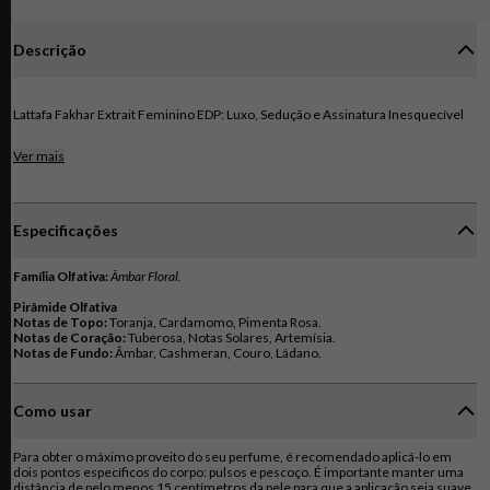
Descrição
Lattafa Fakhar Extrait Feminino EDP: Luxo, Sedução e Assinatura Inesquecível
Descubra
Lattafa Fakhar Extrait Eau de Parfum
, uma fragrância luxuosa,
Ver mais
intensa e irresistivelmente feminina, criada para mulheres confiantes e
marcantes. Este perfume
Âmbar Floral
é um oriental moderno que se inicia
com uma abertura vibrante e envolvente de notas cítricas, destacando-se a
Toranja
, o
Cardamomo
e a
Pimenta Rosa
. Essa combinação desperta
Especificações
curiosidade e encantamento logo na primeira borrifada.
O coração revela um buquê floral refinado e elegante com
Tuberosa
,
Notas
Solares
e
Artemísia
, que acrescentam romantismo e feminilidade. O fundo
Família Olfativa:
Âmbar Floral.
revela toda a intensidade do perfume, com notas quentes e sensuais de
Âmbar
,
Cashmeran
Pirâmide Olfativa
,
Couro
e
Ládano
. Fakhar Extrait garante forte projeção e longa
Notas de Topo:
fixação, ideal para noites especiais e eventos sofisticados.
Notas de Coração:
Notas de Fundo:
Âmbar, Cashmeran, Couro, Ládano.
Como usar
Para obter o máximo proveito do seu perfume, é recomendado aplicá-lo em
dois pontos específicos do corpo: pulsos e pescoço. É importante manter uma
distância de pelo menos 15 centímetros da pele para que a aplicação seja suave