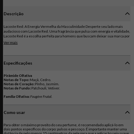
Descrição
Lacoste Red: A Energia Vermelha da Masculinidade Desperte seu lado mais
audacioso com Lacoste Red. Uma fragrância que pulsa com energia e vitalidade,
Lacoste Red é a escolha perfeita para homens que buscam deixar sua marca por
onde passam. Uma combinação vibrante de frescor e intensidade, que te
Ver mais
impulsiona a conquistar seus objetivos. Sinta a explosão de energia desde a
primeira borrifada. A maçã verde, fresca e suculenta, te envolve em um abraço
revigorante. Em seguida, as notas amadeiradas de cedro e o toque resinoso do
pinho revelam a força e a masculinidade da fragrância. Por fim, o patchouli e o
Especificações
vetiver conferem uma base amadeirada e sensual, deixando um rastro
inesquecível. O frasco de Lacoste Red é um reflexo da energia da fragrância.
Seu design moderno e elegante, com o icônico crocodilo Lacoste, evoca a força
Pirâmide Olfativa
e a masculinidade. A cor vermelha vibrante da embalagem externa reforça a
Notas de Topo:
sensação de paixão e energia. Lacoste Red é mais do que um perfume, é um
Notas de Coração:
Notas de Fundo:
Patchouli, Vetiver.
estilo de vida. Uma fragrância que te acompanha em todas as suas aventuras,
seja no dia a dia ou em ocasiões especiais.
Família Olfativa:
Fougère Frutal.
Como usar
Para obter o máximo proveito do seu perfume, é recomendado aplicá-lo em
dois pontos específicos do corpo: pulsos e pescoço. É importante manter uma
distância de pelo menos 15 centímetros da pele para que a aplicação seja suave