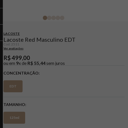
LACOSTE
Lacoste Red Masculino EDT
Cod
:
2511
Ver avaliações
R$
499
,
00
ou em
9
x de
R$
55
,
44
sem juros
CONCENTRAÇÃO
EDT
TAMANHO
125ml