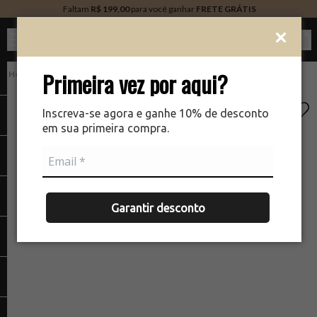
Faltam
R$ 199,00
para você ganhar
FRETE GRÁTIS
Ver c
Primeira vez por aqui?
PERFUMARIA
There was a problem loading your image
The
Inscreva-se agora e ganhe 10% de desconto
em sua primeira compra.
Garantir desconto