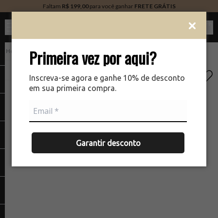
Faltam
R$ 199,00
para você ganhar
FRETE GRÁTIS
Ver c
Primeira vez por aqui?
PERFUMARIA
There was a problem loading your image
The
Inscreva-se agora e ganhe 10% de desconto
em sua primeira compra.
Garantir desconto