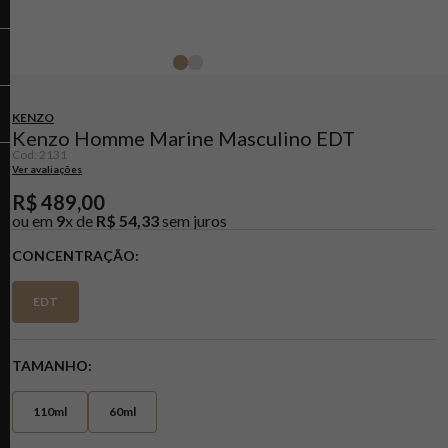
KENZO
Kenzo Homme Marine Masculino EDT
Cod
:
2131
Ver avaliações
R$
489
,
00
ou em
9
x de
R$
54
,
33
sem juros
CONCENTRAÇÃO
EDT
TAMANHO
110ml
60ml