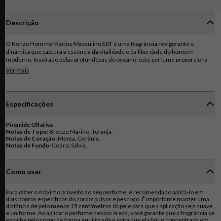
Descrição
O Kenzo Homme Marine Masculino EDT é uma fragrância revigorante e
dinâmica que captura a essência da vitalidade e da liberdade do homem
moderno. Inspirado pelas profundezas do oceano, este perfume proporciona
uma experiência olfativa refrescante e energizante. A fragrância Kenzo
Ver mais
Homme Marine combina notas aquáticas, cítricas e amadeiradas, criando uma
composição equilibrada e envolvente. As notas de topo trazem a brisa marinha
e a toranja, proporcionando uma abertura revigorante e refrescante. No
coração, notas de menta e gerânio acrescentam um toque energizante e
Especificações
vibrante. Por fim, as notas de base de cedro e sálvia revelam uma profundidade
sutil e masculina. O Kenzo Homme Marine Masculino EDT é perfeito para uso
diário, seja no trabalho, em momentos de lazer ou em ocasiões especiais ao ar
Pirâmide Olfativa
livre. Sua projeção moderada e longevidade agradável garantem que você se
Notas de Topo:
sinta confiante e pronto para enfrentar qualquer desafio. O frasco icônico do
Notas de Coração:
Notas de Fundo:
Cedro, Sálvia.
perfume reflete a essência do oceano, com sua tonalidade azul suave e linhas
curvas que lembram as ondas do mar. É uma peça elegante e moderna que
complementa perfeitamente a fragrância. Experimente a sensação de frescor e
liberdade com o Kenzo Homme Marine Masculino EDT. Deixe-se envolver pela
Como usar
energia do oceano e sinta-se revigorado ao longo do dia.
Para obter o máximo proveito do seu perfume, é recomendado aplicá-lo em
dois pontos específicos do corpo: pulsos e pescoço. É importante manter uma
distância de pelo menos 15 centímetros da pele para que a aplicação seja suave
e uniforme. Ao aplicar o perfume nessas áreas, você garante que a fragrância se
espalhe pelo corpo de forma equilibrada e evita que ela fique concentrada em