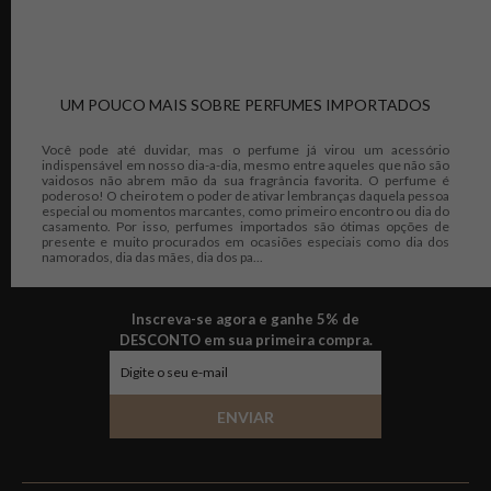
UM POUCO MAIS SOBRE PERFUMES IMPORTADOS
Você pode até duvidar, mas o perfume já virou um acessório
indispensável em nosso dia-a-dia, mesmo entre aqueles que não são
vaidosos não abrem mão da sua fragrância favorita. O perfume é
poderoso! O cheiro tem o poder de ativar lembranças daquela pessoa
especial ou momentos marcantes, como primeiro encontro ou dia do
casamento. Por isso, perfumes importados são ótimas opções de
presente e muito procurados em ocasiões especiais como dia dos
namorados, dia das mães, dia dos pa...
Inscreva-se agora e ganhe 5% de
DESCONTO em sua primeira compra.
ENVIAR