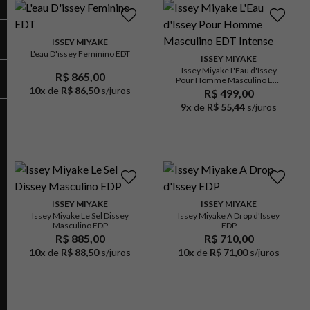
ISSEY MIYAKE
L'eau D'issey Feminino EDT
ISSEY MIYAKE
Issey Miyake L'Eau d'Issey
R$ 865,00
Pour Homme Masculino EDT
10
x
de
R$ 86,50
s/juros
Intense
R$ 499,00
9
x
de
R$ 55,44
s/juros
ISSEY MIYAKE
ISSEY MIYAKE
Issey Miyake Le Sel Dissey
Issey Miyake A Drop d'Issey
Masculino EDP
EDP
R$ 885,00
R$ 710,00
10
x
de
R$ 88,50
s/juros
10
x
de
R$ 71,00
s/juros