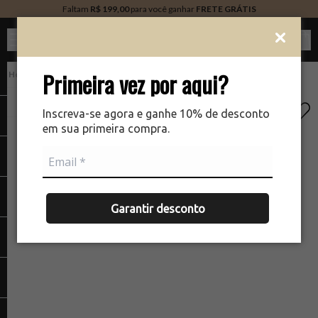
Faltam
R$ 199,00
para você ganhar
FRETE GRÁTIS
Ver c
Primeira vez por aqui?
PERFUMARIA
There was a problem loading your image
The
Inscreva-se agora e ganhe 10% de desconto
em sua primeira compra.
Garantir desconto