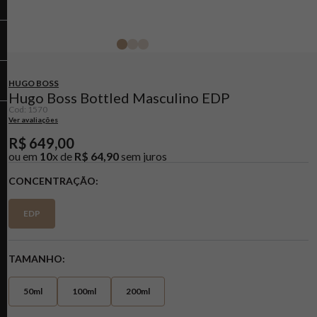
HUGO BOSS
Hugo Boss Bottled Masculino EDP
Cod
:
1570
Ver avaliações
R$
649
,
00
ou em
10
x de
R$
64
,
90
sem juros
CONCENTRAÇÃO
EDP
TAMANHO
50ml
100ml
200ml