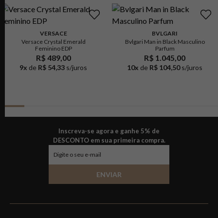
VERSACE
BVLGARI
Versace Crystal Emerald
Bvlgari Man in Black Masculino
Feminino EDP
Parfum
R$ 489,00
R$ 1.045,00
9
x
de
R$ 54,33
s/juros
10
x
de
R$ 104,50
s/juros
Inscreva-se agora e ganhe 5% de
DESCONTO em sua primeira compra.
ENVIAR