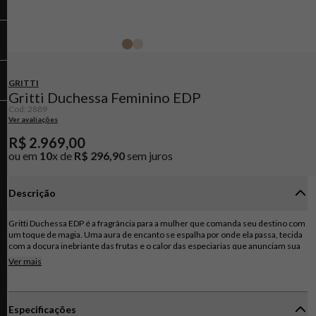
GRITTI
Gritti Duchessa Feminino EDP
Cod
:
2889
Ver avaliações
R$
2
.
969
,
00
ou em
10
x de
R$
296
,
90
sem juros
Descrição
Gritti Duchessa EDP é a fragrância para a mulher que comanda seu destino com
um toque de magia. Uma aura de encanto se espalha por onde ela passa, tecida
com a doçura inebriante das frutas e o calor das especiarias que anunciam sua
presença marcante e irresistível.
Ver mais
Um aroma de sedução, onde cerejas pretas suculentas se fundem com o
amargor sofisticado da laranja e um coração floral cremoso, envolto em notas
de cacau e um rastro balsâmico e viciante. Duchessa é a verdadeira obsessão,
Especificações
uma fragrância ousada e inesquecível para a Gritti Woman.