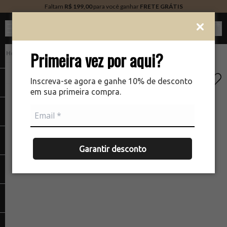
Faltam
R$ 199,00
para você ganhar
FRETE GRÁTIS
Ver c
Primeira vez por aqui?
Alta Perfumaria
There was a problem loading your image
The
Inscreva-se agora e ganhe 10% de desconto
em sua primeira compra.
Garantir desconto