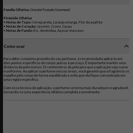
Família Olfativa:
Oriental Frutado Gourmand
Pirâmide Olfativa
•
Notas de Topo:
Cereja preta, Laranja amarga, Flor de açafrão
•
Notas de Coração:
Jasmim, Cravo, Cacau
•
Notas de Fundo:
Íris, Amêndoa, Açúcar mascavo
Como usar
Para obter o máximo proveito do seu perfume, é recomendado aplicá-lo em
dois pontos específicos do corpo: pulsos e pescoço. É importante manter uma
distância de pelo menos 15 centímetros da pele para que a aplicação seja suave
e uniforme. Ao aplicar o perfume nessas áreas, você garante que a fragrância se
espalhe pelo corpo de forma equilibrada e evita que ela fique concentrada em
uma região específica.
Com essa técnica de aplicação, o perfume se torna mais duradouro e agradável,
tornando-se uma experiência olfativa completa e envolvente.