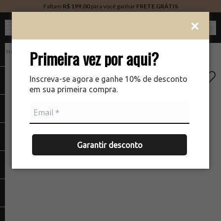
Faltam
R$ 199,00
para você ganhar
FRETE GRÁTIS
Ver c
Primeira vez por aqui?
PERFUMARIA
There was a problem loading your image
The
Inscreva-se agora e ganhe 10% de desconto
em sua primeira compra.
Garantir desconto