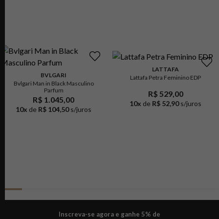
LATTAFA
BVLGARI
Lattafa Petra Feminino EDP
Bvlgari Man in Black Masculino
Parfum
R$ 529,00
R$ 1.045,00
10
x
de
R$ 52,90
s/juros
10
x
de
R$ 104,50
s/juros
Inscreva-se agora e ganhe 5% de