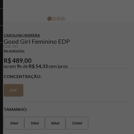
CAROLINA HERRERA
Good Girl Feminino EDP
Cod
:
143
Ver avaliações
R$
489
,
00
ou em
9
x de
R$
54
,
33
sem juros
CONCENTRAÇÃO
EDP
TAMANHO
30ml
50ml
80ml
150ml