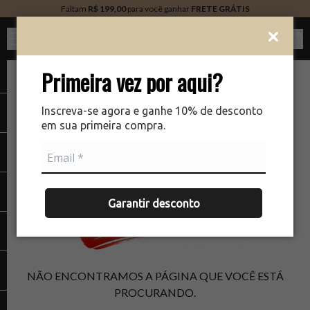
Faltam
R$ 199,00
para você ganhar
FRETE GRÁTIS
Ver c
Primeira vez por aqui?
Inscreva-se agora e ganhe 10% de desconto
em sua primeira compra.
Garantir desconto
NÃO ENCONTRAMOS A PÁGINA QUE VOCÊ ESTÁ
PROCURANDO.