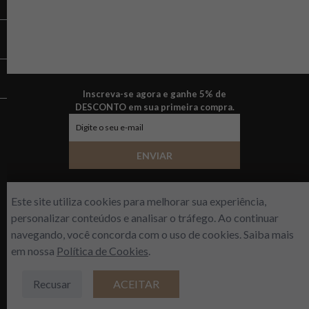
Inscreva-se agora e ganhe 5% de
DESCONTO em sua primeira compra.
ENVIAR
Este site utiliza cookies para melhorar sua experiência,
personalizar conteúdos e analisar o tráfego. Ao continuar
Sobre a empresa
Nossas lojas
navegando, você concorda com o uso de cookies. Saiba mais
Fale conosco
Dúvidas frequentes
em nossa
Política de Cookies
.
Política de privacidade
Formas de pagamento
Trocas e devoluções
Recusar
ACEITAR
instagram
Facebook