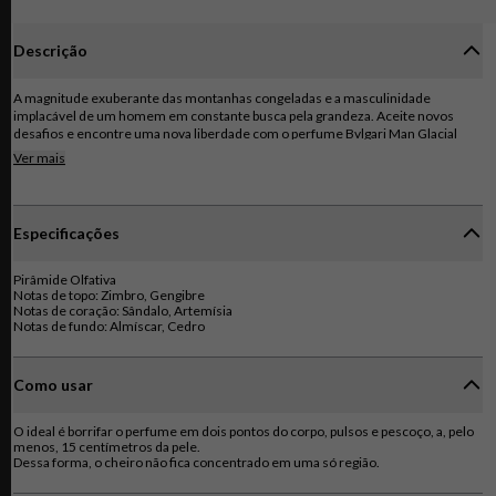
Descrição
A magnitude exuberante das montanhas congeladas e a masculinidade
implacável de um homem em constante busca pela grandeza. Aceite novos
desafios e encontre uma nova liberdade com o perfume Bvlgari Man Glacial
Essence. Uma fragrância profundamente sedutora que revela a magnitude das
Ver mais
montanhas. A fragrância abre com notas refrescantes de Bagas de Zimbro
balsâmico, Extrato de Gengibre picante e Gerânio rosado, que conduzem a um
impulso aromático de Essência de Sândalo Australiano, Raiz de Íris e Essência
de Artemísia. Por fim, um carisma amadeirado de Essência de Cedro, Acorde
Especificações
Clearwood® e Essência de Almíscar. O mestre perfumista que assina esta
fragrância é Alberto Morillas.
Pirâmide Olfativa
Notas de topo: Zimbro, Gengibre
Notas de coração: Sândalo, Artemísia
Notas de fundo: Almíscar, Cedro
Como usar
O ideal é borrifar o perfume em dois pontos do corpo, pulsos e pescoço, a, pelo
menos, 15 centímetros da pele.
Dessa forma, o cheiro não fica concentrado em uma só região.