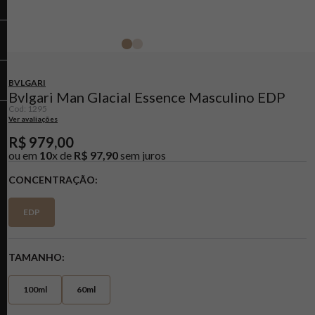
BVLGARI
Bvlgari Man Glacial Essence Masculino EDP
Cod
:
1295
Ver avaliações
R$
979
,
00
ou em
10
x de
R$
97
,
90
sem juros
CONCENTRAÇÃO
EDP
TAMANHO
100ml
60ml