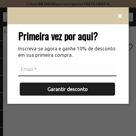
Faltam
R$ 199,00
para você ganhar
FRETE GRÁTIS
Ver c
Primeira vez por aqui?
PERFUMARIA
There was a problem loading your image
The
Inscreva-se agora e ganhe 10% de desconto
em sua primeira compra.
Garantir desconto