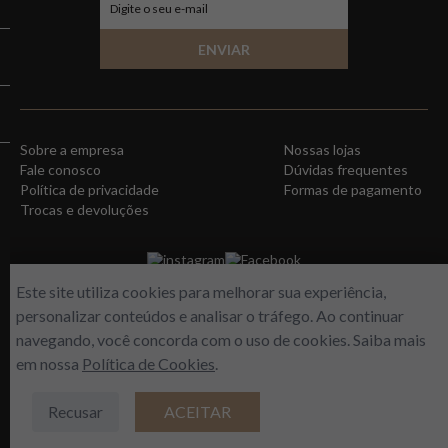
ENVIAR
Sobre a empresa
Nossas lojas
Fale conosco
Dúvidas frequentes
Política de privacidade
Formas de pagamento
Trocas e devoluções
instagram
Facebook
Este site utiliza cookies para melhorar sua experiência,
personalizar conteúdos e analisar o tráfego. Ao continuar
navegando, você concorda com o uso de cookies. Saiba mais
em nossa
Política de Cookies
.
Recusar
ACEITAR
WORLD FREE - Max Comercio de Perfumes LTDA | Estrada do Gabinal, 313 –