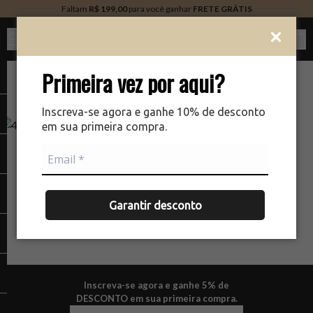
Faltam
R$ 199,00
para você ganhar
FRETE GRÁTIS
Ver c
Primeira vez por aqui?
Inscreva-se agora e ganhe 10% de desconto
em sua primeira compra.
NÃO ENCONTRAMOS A PÁGINA QUE VOCÊ ESTÁ
PROCURANDO.
Garantir desconto
Inscreva-se agora e ganhe 5% de
DESCONTO em sua primeira compra.