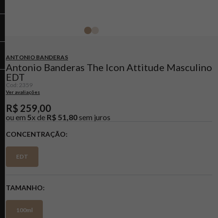
ANTONIO BANDERAS
Antonio Banderas The Icon Attitude Masculino
EDT
Cod
:
2359
Ver avaliações
R$
259
,
00
ou em
5
x de
R$
51
,
80
sem juros
CONCENTRAÇÃO
EDT
TAMANHO
100ml