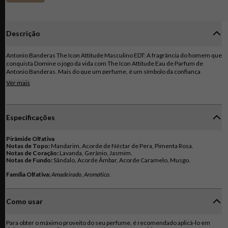
Descrição
Antonio Banderas The Icon Attitude Masculino EDT: A fragrância do homem que
conquista Domine o jogo da vida com The Icon Attitude Eau de Parfum de
Antonio Banderas. Mais do que um perfume, é um símbolo da confiança
inabalável do homem moderno que se recusa a ser mero espectador do seu
Ver mais
destino. Uma Edição Limitada com Atitude: Frasco Marcante: O design icônico
do frasco ganha uma nova roupagem em verde profundo e detalhes em laranja
metálico elétrico, transmitindo modernidade e força. Uma Fragrância
Inconfundível: Acorde Aromático Atrativo: Um coração vibrante de notas
Especificações
aromáticas se entrelaça com a força e personalidade do acorde de caramelo e
sândalo, criando um perfume masculino e extremamente moderno.
Embalagem Impactante: Design Único e Intenso: A embalagem segue as
Pirâmide Olfativa
mesmas cores vibrantes do frasco, reforçando a presença marcante de The
Notas de Topo:
Icon Attitude.
Notas de Coração:
Notas de Fundo:
Sândalo, Acorde Âmbar, Acorde Caramelo, Musgo.
Família Olfativa:
Amadeirado, Aromático.
Como usar
Para obter o máximo proveito do seu perfume, é recomendado aplicá-lo em