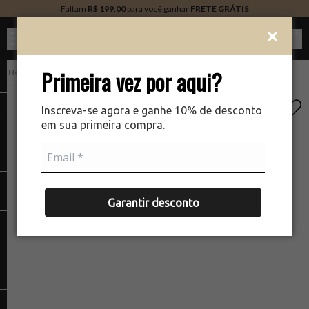
Faltam
R$ 199,00
para você ganhar
FRETE GRÁTIS
Ver c
Primeira vez por aqui?
PERFUMARIA
There was a problem loading your image
The
Inscreva-se agora e ganhe 10% de desconto
em sua primeira compra.
Garantir desconto