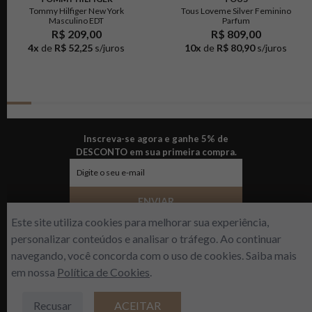
Tommy Hilfiger New York
Tous Loveme Silver Feminino
Masculino EDT
Parfum
R$ 209,00
R$ 809,00
4
x
de
R$ 52,25
s/juros
10
x
de
R$ 80,90
s/juros
Inscreva-se agora e ganhe 5% de
DESCONTO em sua primeira compra.
ENVIAR
Este site utiliza cookies para melhorar sua experiência,
personalizar conteúdos e analisar o tráfego. Ao continuar
navegando, você concorda com o uso de cookies. Saiba mais
Sobre a empresa
Nossas lojas
em nossa
Política de Cookies
.
R$
259
,
00
Fale conosco
Dúvidas frequentes
Política de privacidade
Formas de pagamento
Recusar
ACEITAR
ADICIONAR À SACOLA