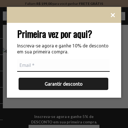
Faltam
R$ 199,00
para você ganhar
FRETE GRÁTIS
Ver c
Primeira vez por aqui?
Inscreva-se agora e ganhe 10% de desconto
em sua primeira compra.
NÃO ENCONTRAMOS A PÁGINA QUE VOCÊ ESTÁ
PROCURANDO.
Garantir desconto
Inscreva-se agora e ganhe 5% de
DESCONTO em sua primeira compra.