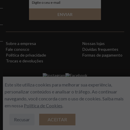
ENVIAR
Sobre a empresa
Nossas lojas
Fale conosco
Dúvidas frequentes
Política de privacidade
Formas de pagamento
Trocas e devoluções
instagram
Facebook
Este site utiliza cookies para melhorar sua experiência,
personalizar conteúdos e analisar o tráfego. Ao continuar
navegando, você concorda com o uso de cookies. Saiba mais
em nossa
Política de Cookies
.
Recusar
ACEITAR
WORLD FREE - Max Comercio de Perfumes LTDA | Estrada do Gabinal, 313 –