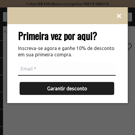
Faltam
R$ 199,00
para você ganhar
FRETE GRÁTIS
Ver c
Primeira vez por aqui?
PERFUMARIA
There was a problem loading your image
The
Inscreva-se agora e ganhe 10% de desconto
em sua primeira compra.
Garantir desconto