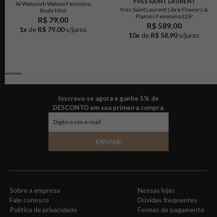
YVES SAINT LAURENT
Al Wataniah Watani Feminino
Yves Saint Laurent Libre Flowers &
Body Mist
Flames Feminino EDP
R$ 79,00
R$ 589,00
1
x
de
R$ 79,00
s/juros
10
x
de
R$ 58,90
s/juros
Inscreva-se agora e ganhe 5% de
DESCONTO em sua primeira compra.
ENVIAR
Sobre a empresa
Nossas lojas
Fale conosco
Dúvidas frequentes
Política de privacidade
Formas de pagamento