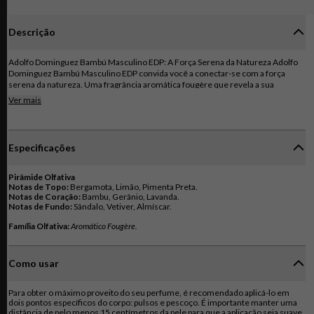
Descrição
Adolfo Dominguez Bambú Masculino EDP: A Força Serena da Natureza Adolfo
Dominguez Bambú Masculino EDP convida você a conectar-se com a força
serena da natureza. Uma fragrância aromática fougère que revela a sua
masculinidade natural e autêntica, perfeita para o homem moderno que busca
Ver mais
equilíbrio e bem-estar. A aventura começa com um frescor vibrante: notas
cítricas de bergamota e limão se entrelaçam com a especiaria vibrante da
pimenta preta, despertando os seus sentidos e energizando a sua alma. Uma
explosão de vitalidade que te convida a aproveitar cada momento da vida. Em
Especificações
seguida, a fragrância se aprofunda em um bosque verdejante: notas de bambu,
gerânio e lavanda se unem em um acorde aromático e fougère, exalando uma
masculinidade elegante e atemporal. A cada passo, a sua força interior se torna
Pirâmide Olfativa
mais evidente e inspiradora. Ao final da jornada, a base amadeirada te acolhe e
Notas de Topo:
te conforta: notas de sândalo, vetiver e almíscar se fundem em um rastro cálido
Notas de Coração:
Notas de Fundo:
Sândalo, Vetiver, Almíscar.
e inesquecível que te faz sentir único e especial. Uma declaração de poder e
serenidade que te acompanha em qualquer ocasião. Adolfo Dominguez Bambú
Família Olfativa:
Aromático Fougère.
Masculino EDP é a escolha perfeita para quem aprecia a exclusividade, a
inovação e a vitalidade. Uma fragrância versátil que te acompanha em qualquer
ocasião, do dia à noite.
Como usar
Para obter o máximo proveito do seu perfume, é recomendado aplicá-lo em
dois pontos específicos do corpo: pulsos e pescoço. É importante manter uma
distância de pelo menos 15 centímetros da pele para que a aplicação seja suave