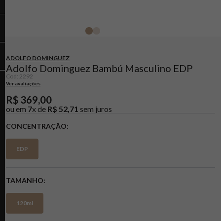
ADOLFO DOMINGUEZ
Adolfo Dominguez Bambú Masculino EDP
Cod
:
2292
Ver avaliações
R$
369
,
00
ou em
7
x de
R$
52
,
71
sem juros
CONCENTRAÇÃO
EDP
TAMANHO
120ml