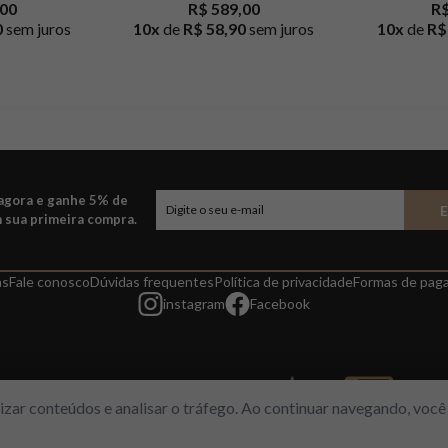
,00
R$ 589,00
R$
0
sem juros
10
x
de
R$ 58,90
sem juros
10
x
de
R$
 agora e ganhe 5% de
 sua primeira compra.
as
Fale conosco
Dúvidas frequentes
Política de privacidade
Formas de pag
instagram
Facebook
alizar conteúdos e analisar o tráfego. Ao continuar navegando, vo
l, 313 – Loja 112/113 – Freguesia/RJ | CNPJ 14964149/001-03