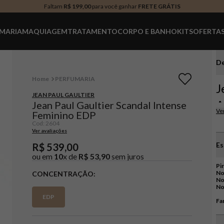
Faltam
R$ 199,00
para você ganhar
FRETE GRÁTIS
MARIA
MAQUIAGEM
TRATAMENTO
CORPO E BANHO
KITS
OFERTA
De
PERFUMARIA
J
JEAN PAUL GAULTIER
A
Jean Paul Gaultier Scandal Intense
Ve
Feminino EDP
F
Cod
:
2604
Ver avaliações
Em
se
Es
R$
539
,
00
Sc
ou em
10
x de
R$
53
,
90
sem juros
de
ou
Pi
No
CONCENTRAÇÃO
yl
No
irr
No
EDP
Um
Fam
A f
ca
cor