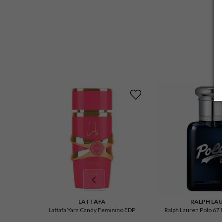
LATTAFA
RALPH LA
Lattafa Yara Candy Feminino EDP
Ralph Lauren Polo 67