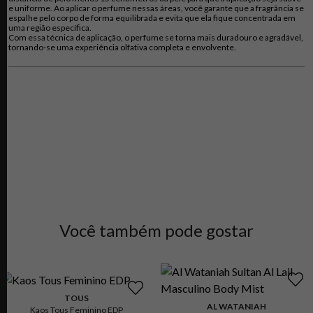
nesta criação.
e uniforme. Ao aplicar o perfume nessas áreas, você garante que a fragrância se
espalhe pelo corpo de forma equilibrada e evita que ela fique concentrada em
uma região específica.
Com essa técnica de aplicação, o perfume se torna mais duradouro e agradável,
tornando-se uma experiência olfativa completa e envolvente.
Você também pode gostar
TOUS
AL WATANIAH
Kaos Tous Feminino EDP