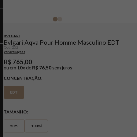
BVLGARI
Bvlgari Aqva Pour Homme Masculino EDT
Cod
:
252
Ver avaliações
R$
765
,
00
ou em
10
x de
R$
76
,
50
sem juros
CONCENTRAÇÃO
EDT
TAMANHO
50ml
100ml