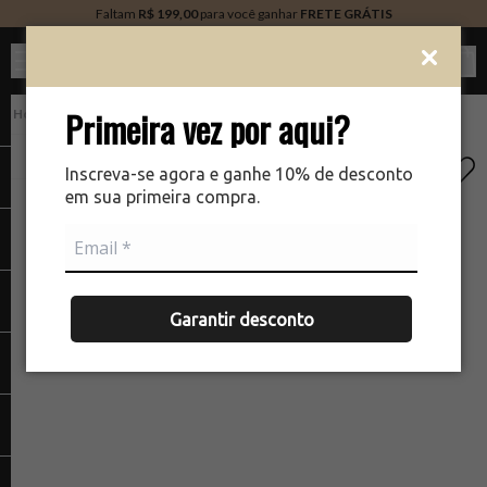
Faltam
R$ 199,00
para você ganhar
FRETE GRÁTIS
Ver c
Primeira vez por aqui?
PERFUMARIA
There was a problem loading your image
The
Inscreva-se agora e ganhe 10% de desconto
em sua primeira compra.
Garantir desconto