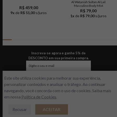
Al Wataniah Sultan Al Lail
Masculino Body Mist
R$ 459,00
R$ 79,00
9
x
de
R$ 51,00
s/juros
1
x
de
R$ 79,00
s/juros
Inscreva-se agora e ganhe 5% de
DESCONTO em sua primeira compra.
ENVIAR
Este site utiliza cookies para melhorar sua experiência,
personalizar conteúdos e analisar o tráfego. Ao continuar
navegando, você concorda com o uso de cookies. Saiba mais
em nossa
Política de Cookies
.
R$
765
,
00
Sobre a empresa
Nossas lojas
Fale conosco
Dúvidas frequentes
Recusar
ACEITAR
ADICIONAR À SACOLA
Política de privacidade
Formas de pagamento