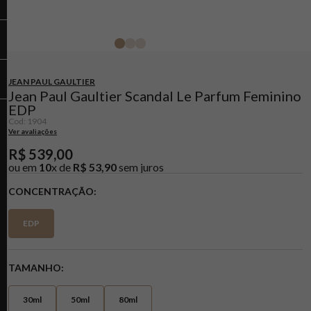
JEAN PAUL GAULTIER
Jean Paul Gaultier Scandal Le Parfum Feminino
EDP
Cod
:
1904
Ver avaliações
R$
539
,
00
ou em
10
x de
R$
53
,
90
sem juros
CONCENTRAÇÃO
EDP
TAMANHO
30ml
50ml
80ml