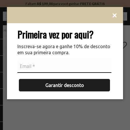
Faltam
R$ 199,00
para você ganhar
FRETE GRÁTIS
Ver c
Primeira vez por aqui?
PERFUMARIA
There was a problem loading your image
The
Inscreva-se agora e ganhe 10% de desconto
em sua primeira compra.
Garantir desconto