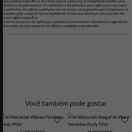
dois pontos específicos do corpo: pulsos e pescoço. É importante manter uma
baunilha negra. Essa variedade mais rica e escura da baunilha tradicional
distância de pelo menos 15 centímetros da pele para que a aplicação seja suave
proporciona um toque final marcante e duradouro, conferindo à fragrância uma
e uniforme. Ao aplicar o perfume nessas áreas, você garante que a fragrância se
espalhe pelo corpo de forma equilibrada e evita que ela fique concentrada em
sensualidade profunda e inesquecível. Scandal Le Parfum é a personificação da
uma região específica.
mulher pioneira, com um espírito livre e uma postura magnética que atrai e
Com essa técnica de aplicação, o perfume se torna mais duradouro e agradável,
conquista sem esforço.
tornando-se uma experiência olfativa completa e envolvente.
O frasco de Scandal Le Parfum é uma declaração de sua intensidade, vestido
em um tom rubi flamejante que evoca paixão e desejo. Mantendo as icônicas
pernas no ar, símbolo da linha Scandal, o design celebra a feminilidade
audaciosa e a elegância transgressora da mulher que ousa quebrar padrões e
abalar as estruturas da cidade das luzes com sua entrada triunfante.
Scandal Le Parfum é a fragrância para a mulher que busca expressar sua
personalidade forte e ousada, que não tem medo de se destacar e causar
impacto. Um espetáculo sensorial que fará as emoções vibrar e a diversão ser
ilimitada, deixando um rastro inesquecível de pura sedução.
Você também pode gostar
AL WATANIAH
AL WATANIAH