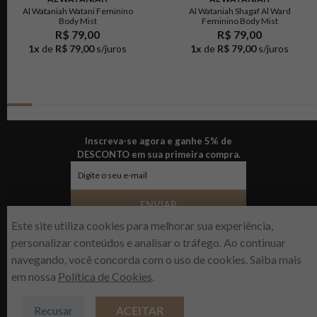
Al Wataniah Watani Feminino
Al Wataniah Shagaf Al Ward
Body Mist
Feminino Body Mist
R$ 79,00
R$ 79,00
1
x
de
R$ 79,00
s/juros
1
x
de
R$ 79,00
s/juros
Inscreva-se agora e ganhe 5% de
DESCONTO em sua primeira compra.
ENVIAR
Este site utiliza cookies para melhorar sua experiência,
personalizar conteúdos e analisar o tráfego. Ao continuar
navegando, você concorda com o uso de cookies. Saiba mais
Sobre a empresa
Nossas lojas
em nossa
Política de Cookies
.
R$
539
,
00
Fale conosco
Dúvidas frequentes
Política de privacidade
Formas de pagamento
Recusar
ACEITAR
ADICIONAR À SACOLA