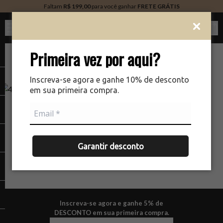
Faltam
R$ 199,00
para você ganhar
FRETE GRÁTIS
Ver c
Primeira vez por aqui?
Inscreva-se agora e ganhe 10% de desconto
em sua primeira compra.
NÃO ENCONTRAMOS A PÁGINA QUE VOCÊ ESTÁ
PROCURANDO.
Garantir desconto
Inscreva-se agora e ganhe 5% de
DESCONTO em sua primeira compra.