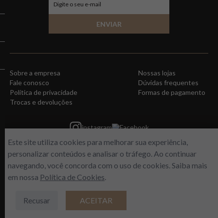
ENVIAR
Sobre a empresa
Nossas lojas
Fale conosco
Dúvidas frequentes
Política de privacidade
Formas de pagamento
Trocas e devoluções
instagram
Facebook
Este site utiliza cookies para melhorar sua experiência,
personalizar conteúdos e analisar o tráfego. Ao continuar
navegando, você concorda com o uso de cookies. Saiba mais
em nossa
Política de Cookies
.
Recusar
ACEITAR
WORLD FREE - Max Comercio de Perfumes LTDA | Estrada do Gabinal, 313 –