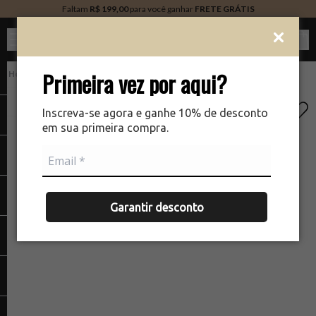
Faltam
R$ 199,00
para você ganhar
FRETE GRÁTIS
Ver c
Primeira vez por aqui?
PERFUMARIA
There was a problem loading your image
Inscreva-se agora e ganhe 10% de desconto
em sua primeira compra.
Garantir desconto