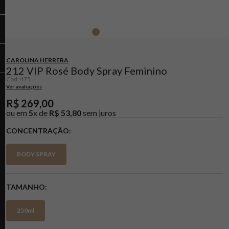
CAROLINA HERRERA
212 VIP Rosé Body Spray Feminino
Cod
:
475
Ver avaliações
R$
269
,
00
ou em
5
x de
R$
53
,
80
sem juros
CONCENTRAÇÃO
BODY SPRAY
TAMANHO
250ml