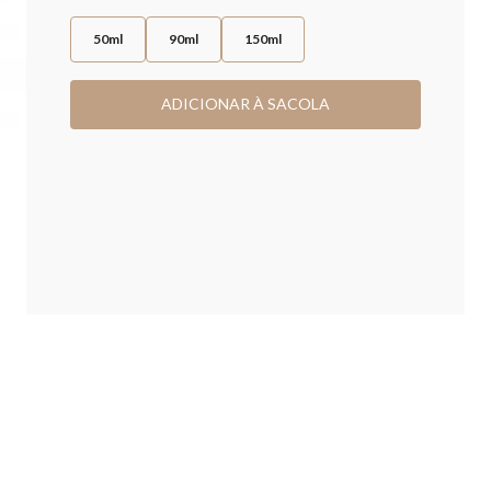
50ml
90ml
150ml
ADICIONAR À SACOLA