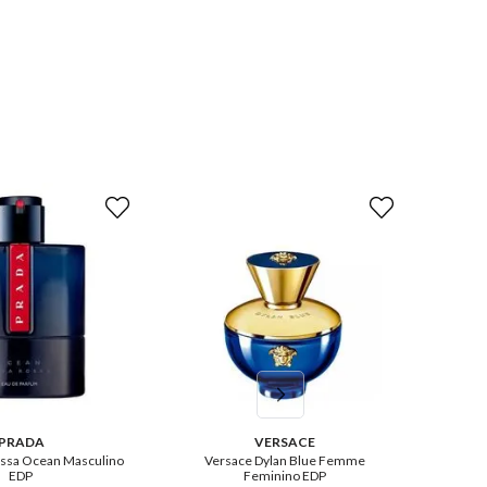
PRADA
VERSACE
ossa Ocean Masculino
Versace Dylan Blue Femme
X
EDP
Feminino EDP