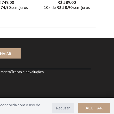
 749,00
R$ 589,00
 74,90
sem juros
10
x
de
R$ 58,90
sem juros
10
x
d
ENVIAR
amento
Trocas e devoluções
cê concorda com o uso de
Recusar
ACEITAR