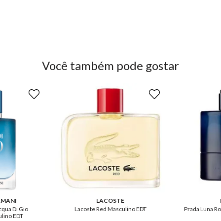
Você também pode gostar
RMANI
LACOSTE
cqua Di Gio
Lacoste Red Masculino EDT
Prada Luna R
lino EDT