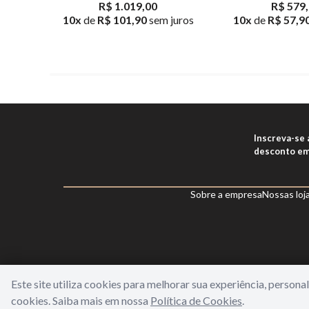
R$ 1.019,00
R$ 579
10
x
de
R$ 101,90
sem juros
10
x
de
R$ 57,9
Inscreva-se
desconto em
Sobre a empresa
Nossas loj
Este site utiliza cookies para melhorar sua experiência, person
cookies. Saiba mais em nossa
Política de Cookies
.
WORLD FREE - Max Comercio de Perfumes LTDA | Estrada do Gabina