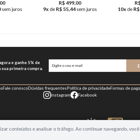
,00
R$ 499,00
R$
0
sem juros
9
x
de
R$ 55,44
sem juros
10
x
de
R$
 agora e ganhe 5% de
 sua primeira compra.
as
Fale conosco
Dúvidas frequentes
Política de privacidade
Formas de pag
instagram
Facebook
alizar conteúdos e analisar o tráfego. Ao continuar navegando, vo
l, 313 – Loja 112/113 – Freguesia/RJ | CNPJ 14964149/001-03