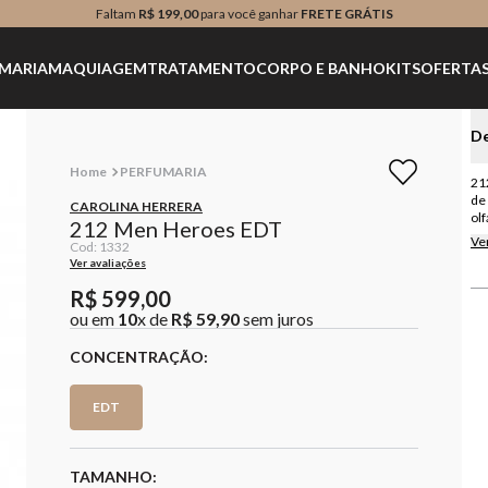
Faltam
R$ 199,00
para você ganhar
FRETE GRÁTIS
MARIA
MAQUIAGEM
TRATAMENTO
CORPO E BANHO
KITS
OFERTA
De
PERFUMARIA
21
de
CAROLINA HERRERA
ol
212 Men Heroes EDT
na
Ve
Cod
:
1332
o 
Ver avaliações
mo
a c
R$
599
,
00
jo
ou em
10
x de
R$
59
,
90
sem juros
li
ga
CONCENTRAÇÃO
fie
re
co
EDT
na
de
cap
de 
TAMANHO