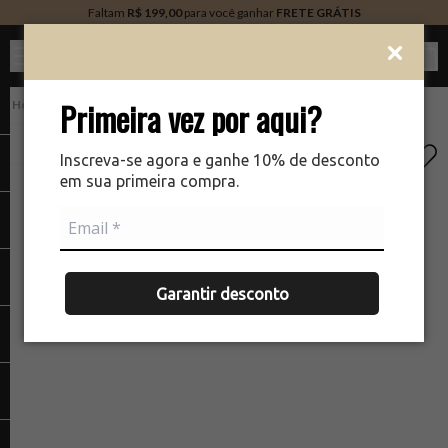
Faltam
R$ 199,00
para você ganhar
FRETE GRÁTIS
Ver c
Primeira vez por aqui?
PERFUMARIA
There was a problem loading your image
The
Inscreva-se agora e ganhe 10% de desconto
em sua primeira compra.
Garantir desconto