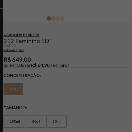
CAROLINA HERRERA
212 Feminino EDT
Cod
:
50
Ver avaliações
R$
649
,
00
ou em
10
x de
R$
64
,
90
sem juros
CONCENTRAÇÃO
EDT
TAMANHO
100ml
60ml
30ml