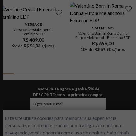
VERSACE
VALENTINO
Versace Crystal Emerald
Valentino Born In Roma Donna
Feminino EDP
Purple Melancholia Feminino EDP
R$ 489,00
R$ 699,00
9
x
de
R$ 54,33
s/juros
10
x
de
R$ 69,90
s/juros
Inscreva-se agora e ganhe 5% de
DESCONTO em sua primeira compra.
ENVIAR
Este site utiliza cookies para melhorar sua experiência,
personalizar conteúdos e analisar o tráfego. Ao continuar
navegando, você concorda com o uso de cookies. Saiba mais