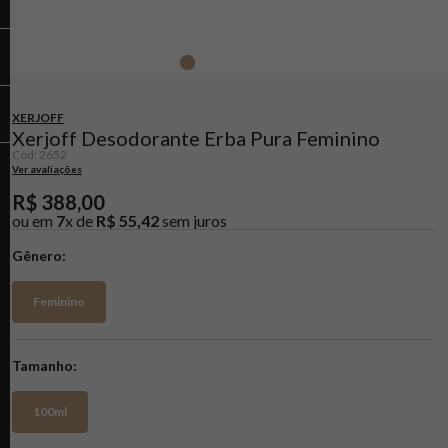
XERJOFF
Xerjoff Desodorante Erba Pura Feminino
Cod
:
2652
Ver avaliações
R$
388
,
00
ou em
7
x de
R$
55
,
42
sem juros
Gênero
Feminino
Tamanho
100ml