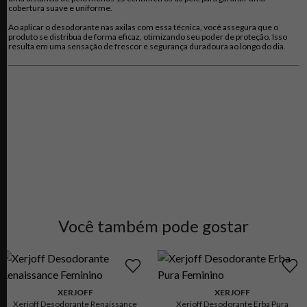
Fiel ao compromisso da Xerjoff com a
sustentabilidade e a proteção ao meio
cobertura suave e uniforme.
ambiente
, este desodorante natural é um reflexo de uma abordagem
consciente. Todas as embalagens são criadas com
materiais reciclados e
Ao aplicar o desodorante nas axilas com essa técnica, você assegura que o
recicláveis
, reforçando a dedicação da marca a práticas ecológicas sem
produto se distribua de forma eficaz, otimizando seu poder de proteção. Isso
comprometer o luxo e a qualidade.
resulta em uma sensação de frescor e segurança duradoura ao longo do dia.
Os desodorantes naturais Xerjoff secam instantaneamente na pele graças à
sua
micronização
, garantindo uma aplicação confortável e sem resíduos. Sendo
o companheiro de viagem perfeito, ele permite criar uma onda instantânea de
frescor com as suas essências favoritas, sendo seguro e suave até mesmo para
as peles mais sensíveis.
Você também pode gostar
XERJOFF
XERJOFF
Xerjoff Desodorante Renaissance
Xerjoff Desodorante Erba Pura