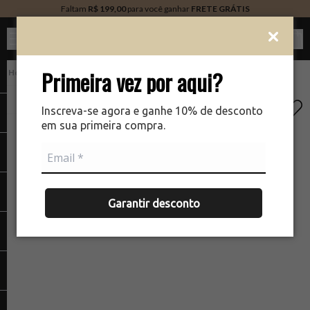
Faltam
R$ 199,00
para você ganhar
FRETE GRÁTIS
Ver c
Primeira vez por aqui?
Corpo e Banho
Desodorante
There was a problem loading your image
Inscreva-se agora e ganhe 10% de desconto
em sua primeira compra.
Garantir desconto