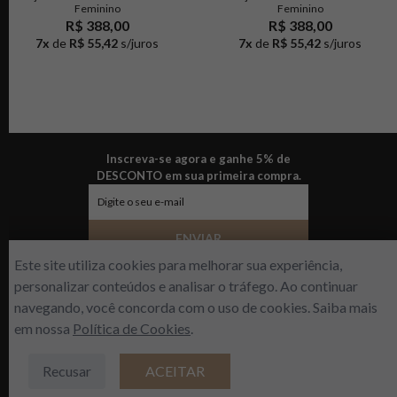
Feminino
Feminino
R$ 388,00
R$ 388,00
7
x
de
R$ 55,42
s/juros
7
x
de
R$ 55,42
s/juros
Inscreva-se agora e ganhe 5% de
DESCONTO em sua primeira compra.
ENVIAR
Este site utiliza cookies para melhorar sua experiência,
personalizar conteúdos e analisar o tráfego. Ao continuar
navegando, você concorda com o uso de cookies. Saiba mais
Sobre a empresa
Nossas lojas
em nossa
Política de Cookies
.
R$
388
,
00
Fale conosco
Dúvidas frequentes
Política de privacidade
Formas de pagamento
Recusar
ACEITAR
ADICIONAR À SACOLA
Trocas e devoluções