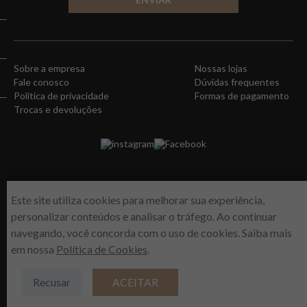
Sobre a empresa
Nossas lojas
Fale conosco
Dúvidas frequentes
Política de privacidade
Formas de pagamento
Trocas e devoluções
instagram
Facebook
Este site utiliza cookies para melhorar sua experiência,
personalizar conteúdos e analisar o tráfego. Ao continuar
navegando, você concorda com o uso de cookies. Saiba mais
em nossa
Política de Cookies
.
WORLD FREE - Max Comercio de Perfumes LTDA | Estrada do Gabinal, 313 –
Loja 112/113 – Freguesia/RJ | CNPJ 14964149/001-03
Recusar
ACEITAR