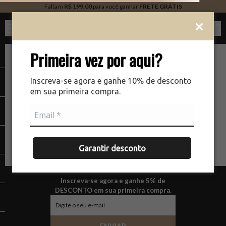
Faltam
R$ 199,00
para você ganhar
FRETE GRÁTIS
Ver c
Primeira vez por aqui?
Inscreva-se agora e ganhe 10% de desconto
em sua primeira compra.
Garantir desconto
Inscreva-se agora e ganhe 5% de
DESCONTO em sua primeira compra.
ENVIAR