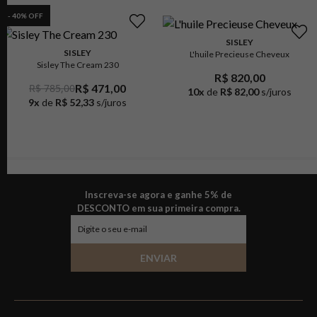
-
40
% OFF
SISLEY
SISLEY
L'huile Precieuse Cheveux
Sisley The Cream 230
R$ 820,00
R$ 785,00
R$ 471,00
10
x
de
R$ 82,00
s/juros
9
x
de
R$ 52,33
s/juros
Inscreva-se agora e ganhe 5% de
DESCONTO em sua primeira compra.
ENVIAR