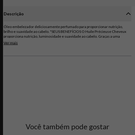
Descrição
Óleo embelezador deliciosamente perfumado para proporcionar nutrição,
brilho e suavidade ao cabelo. "SEUS BENEFÍCIOS O Huile Précieuse Cheveux
proporciona nutrição, luminosidade e suavidade ao cabelo. Graças a uma
associação de óleos de Maracujá, Karité, sementes de Algodão e Moringa, este
Ver mais
cuidado de beleza deliciosamente perfumado restutura o comprimento do
cabelo criando uma película de luz em volta da fibra. Textura ligeira que que não
deixa o cabelo pesado. SEUS RESULTADOS Alisado e nutrido, o cabelo fica mais
suave e sedoso: embelezado instantaneamente."
Você também pode gostar