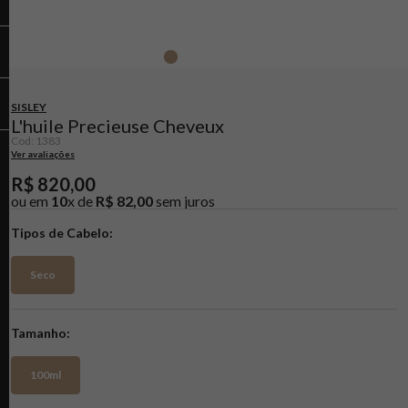
SISLEY
L'huile Precieuse Cheveux
Cod
:
1383
Ver avaliações
R$
820
,
00
ou em
10
x de
R$
82
,
00
sem juros
Tipos de Cabelo
Seco
Tamanho
100ml