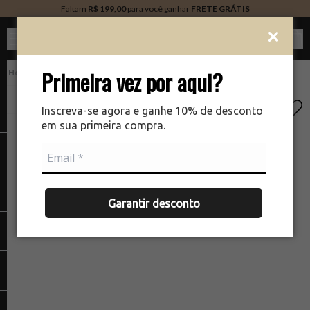
Faltam
R$ 199,00
para você ganhar
FRETE GRÁTIS
Ver c
Primeira vez por aqui?
Cabelos
Finalizador
There was a problem loading your image
Inscreva-se agora e ganhe 10% de desconto
em sua primeira compra.
Garantir desconto